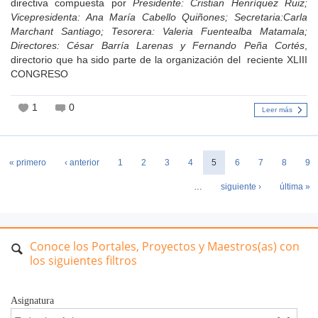
directiva compuesta por
Presidente: Cristian Henríquez Ruiz;
Vicepresidenta: Ana María Cabello Quiñones; Secretaria:Carla
Marchant Santiago; Tesorera: Valeria Fuentealba Matamala;
Directores: César Barría Larenas y Fernando Peña Cortés
,
directorio que ha sido parte de la organización del reciente XLIII
CONGRESO
1
0
Leer más
Páginas
« primero
‹ anterior
1
2
3
4
5
6
7
8
9
…
siguiente ›
última »
Conoce los Portales, Proyectos y Maestros(as) con
los siguientes filtros
Asignatura