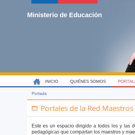
Jump
to
Ministerio de Educación
navigation
Back
INICIO
QUIÉNES SOMOS
PORTAL
MENÚ
to
top
PRINCIPAL
Portada
Usted
Back
está
to
Portales de la Red Maestros
aquí
top
Este es un espacio dirigido a todos los y las 
pedagógicas que compartan los maestros y maes