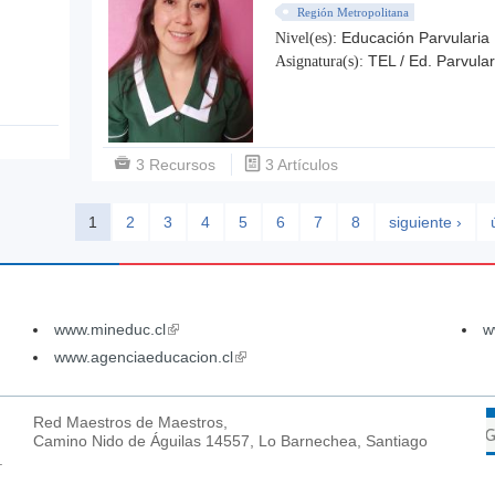
Región Metropolitana
Educación Parvularia
Nivel(es):
TEL / Ed. Parvular
Asignatura(s):
3 Recursos
3 Artículos
1
2
3
4
5
6
7
8
siguiente ›
www.mineduc.cl
(link
w
is
www.agenciaeducacion.cl
(link
external)
is
external)
Red Maestros de Maestros,
Camino Nido de Águilas 14557, Lo Barnechea, Santiago
.