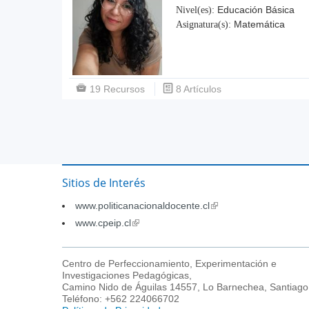
Educación Básica
Nivel(es):
Matemática
Asignatura(s):
19 Recursos
8 Artículos
Sitios de Interés
www.politicanacionaldocente.cl
(link
is
www.cpeip.cl
(link
external)
is
external)
Centro de Perfeccionamiento, Experimentación e
Investigaciones Pedagógicas,
Camino Nido de Águilas 14557, Lo Barnechea, Santiago
Teléfono: +562 224066702