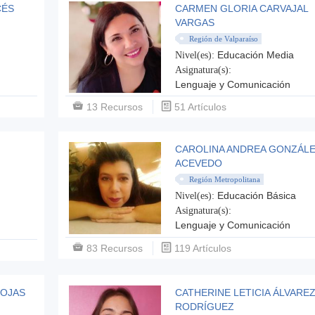
CÉS
CARMEN GLORIA CARVAJAL
VARGAS
Región de Valparaíso
Educación Media
Nivel(es):
Asignatura(s):
Lenguaje y Comunicación
13 Recursos
51 Artículos
CAROLINA ANDREA GONZÁL
ACEVEDO
Región Metropolitana
Educación Básica
Nivel(es):
Asignatura(s):
Lenguaje y Comunicación
83 Recursos
119 Artículos
ROJAS
CATHERINE LETICIA ÁLVARE
RODRÍGUEZ