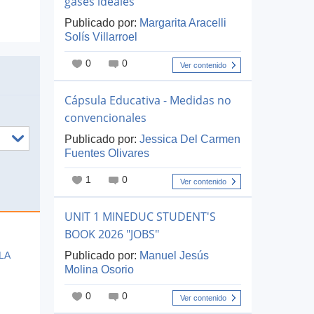
gases ideales
Publicado por:
Margarita Aracelli
Solís Villarroel
0
0
Ver contenido
Cápsula Educativa - Medidas no
convencionales
Publicado por:
Jessica Del Carmen
Fuentes Olivares
1
0
Ver contenido
UNIT 1 MINEDUC STUDENT'S
BOOK 2026 "JOBS"
LA
Publicado por:
Manuel Jesús
Molina Osorio
0
0
Ver contenido