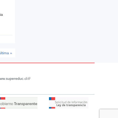
ia
última »
ww.supereduc.cl
(link
is
external)