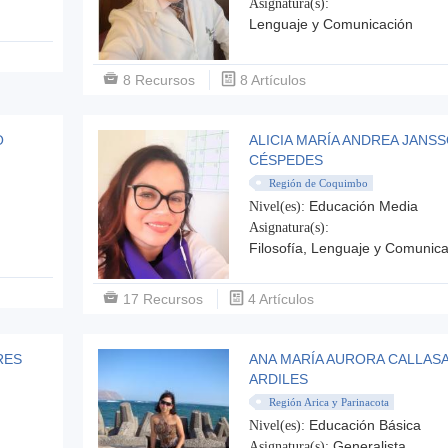
Asignatura(s):
Lenguaje y Comunicación
8 Recursos
8 Artículos
O
ALICIA MARÍA ANDREA JANS
CÉSPEDES
Región de Coquimbo
Educación Media
Nivel(es):
Asignatura(s):
Filosofía, Lenguaje y Comunic
17 Recursos
4 Artículos
RES
ANA MARÍA AURORA CALLAS
ARDILES
Región Arica y Parinacota
Educación Básica
Nivel(es):
Generalista
Asignatura(s):