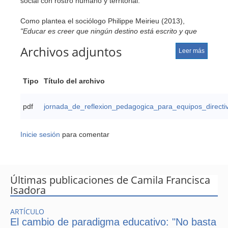
social con rostro humano y territorial.
Como plantea el sociólogo Philippe Meirieu (2013),
"Educar es creer que ningún destino está escrito y que
toda persona es educable si las condiciones son las
Archivos adjuntos
adecuadas"
. Esa premisa debe ser el corazón de los
Leer más
Liceos Bicentenario.
Tipo
Título del archivo
Liceos Bicentenario: ¿Semillas de una
pdf
jornada_de_reflexion_pedagogica_para_equipos_directi
nueva educación pública?
Inicie sesión
para comentar
A lo largo del país, estos liceos han demostrado que es
posible mejorar resultados, implementar planes
formativos desafiantes y generar sentido de pertenencia
en las comunidades escolares. Pero también se
Últimas publicaciones de Camila Francisca
enfrentan a tensiones estructurales: recursos limitados,
Isadora
altas expectativas sin acompañamiento sostenido, y en
muchos casos, una excesiva carga burocrática que
debilita la innovación.
ARTÍCULO
El cambio de paradigma educativo: "No basta