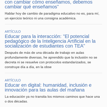
con cambiar cómo enseñamos, debemos
Convertirlos en faros de excelencia implica más que
cambiar qué enseñamos"
buenos resultados SIMCE o PAES. Implica tener
proyectos educativos que abracen la equidad con
Hablar hoy de cambio de paradigma educativo no es, para mí,
exigencia, la innovación con sentido pedagógico y el
un ejercicio teórico ni una consigna académica.
liderazgo con foco en lo humano. Exige instalar una
cultura institucional sólida, con altas expectativas para
todos los estudiantes, sin discriminación por origen,
ARTÍCULO
género o situación socioeconómica.
Educar para la interacción: "El potencial
pedagógico de la Inteligencia Artificial en la
Como advierte Gonzalo Muñoz, investigador del Centro
socialización de estudiantes con TEA"
de Justicia Educacional de la UC,
“No se trata solo de
Después de más de una década de trabajo en aulas
entregar oportunidades, sino de construir trayectorias que
profundamente diversas, he aprendido que la inclusión no se
permitan sostener las altas expectativas con condiciones
decreta ni se resuelve con protocolos estandarizados, se
concretas que las hagan posibles”
(Muñoz, 2020).
construye día a día, en la obse
ARTÍCULO
Innovación que transforma: Del aula
Educar en digital: humanidad, inclusión e
tradicional al aula del futuro
innovación para las aulas del mañana
La educación ya no transita los mismos caminos que hace una
Desde mi práctica docente he incorporado estrategias de
o dos décadas.
innovación digital, evaluación formativa, trabajo