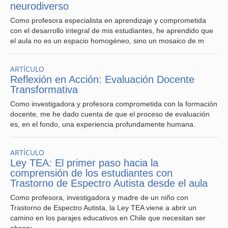
neurodiverso
Como profesora especialista en aprendizaje y comprometida
Liderazgos que movilizan
con el desarrollo integral de mis estudiantes, he aprendido que
comunidades
el aula no es un espacio homogéneo, sino un mosaico de m
Uno de los pilares clave en esta transformación es el
liderazgo. No un liderazgo autoritario, centrado en la
ARTÍCULO
Reflexión en Acción: Evaluación Docente
gestión administrativa, sino uno distribuido, ético y
Transformativa
pedagógico, donde el equipo directivo oriente, escuche,
acompañe y proyecte. Donde el cuerpo docente se sienta
Como investigadora y profesora comprometida con la formación
convocado a construir comunidad profesional y a alinear
docente, me he dado cuenta de que el proceso de evaluación
prácticas hacia una visión común.
es, en el fondo, una experiencia profundamente humana.
Es imprescindible fortalecer los procesos de formación
directiva, entregar autonomía real con responsabilidades
ARTÍCULO
claras, y construir liderazgos compartidos que involucren
Ley TEA: El primer paso hacia la
a estudiantes, familias, docentes y actores territoriales.
comprensión de los estudiantes con
Trastorno de Espectro Autista desde el aula
En palabras de Andy Hargreaves y Michael Fullan (2012),
Como profesora, investigadora y madre de un niño con
“El liderazgo eficaz es aquel que construye capacidad
Trastorno de Espectro Autista, la Ley TEA viene a abrir un
colectiva, y no sólo autoridad individual”
. Este tipo de
camino en los parajes educativos en Chile que necesitan ser
liderazgo es el que puede sostener transformaciones