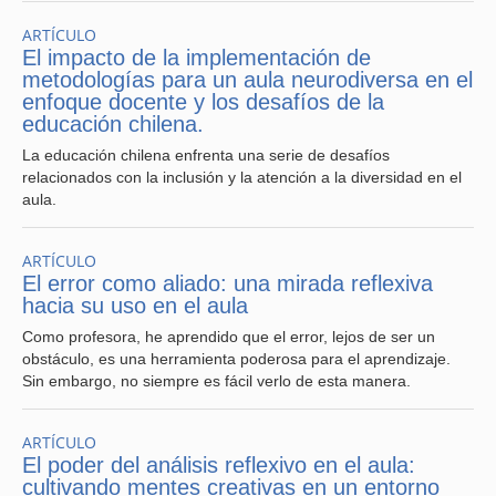
interdisciplinario y metodologías activas que han
permitido elevar el compromiso de los estudiantes y
ARTÍCULO
El impacto de la implementación de
fomentar el pensamiento crítico. Esta transformación es
metodologías para un aula neurodiversa en el
posible incluso en contextos de alta vulnerabilidad,
enfoque docente y los desafíos de la
cuando se generan equipos docentes comprometidos y
educación chilena.
redes de colaboración.
La educación chilena enfrenta una serie de desafíos
Los Liceos Bicentenario deben ser espacios donde se
relacionados con la inclusión y la atención a la diversidad en el
experimente con nuevos diseños curriculares, uso
aula.
estratégico de tecnologías, integración de saberes locales
y enfoque de derechos. Innovar no es “modernizar por
moda”: es responder con pertinencia a los desafíos del
ARTÍCULO
siglo XXI, formando jóvenes capaces de liderar, crear y
El error como aliado: una mirada reflexiva
reconstruir el tejido social.
hacia su uso en el aula
Como profesora, he aprendido que el error, lejos de ser un
Según María Teresa Rojas, académica de la Universidad
obstáculo, es una herramienta poderosa para el aprendizaje.
Alberto Hurtado,
“La innovación debe responder a
Sin embargo, no siempre es fácil verlo de esta manera.
contextos, no a modas. Una innovación útil en educación
es aquella que transforma la experiencia de los
estudiantes y amplía su sentido de posibilidad”
(Rojas,
ARTÍCULO
2019).
El poder del análisis reflexivo en el aula:
cultivando mentes creativas en un entorno