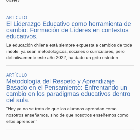
observ
profundas en los liceos públicos.
ARTÍCULO
El Liderazgo Educativo como herramienta de
Excelencia como justicia educativa
cambio: Formación de Líderes en contextos
educativos.
Hablar de excelencia en educación pública no es hablar
La educación chilena está siempre expuesta a cambios de toda
de elitismo. Es reconocer que cada estudiante tiene
índole, ya sean metodológicos, sociales o curriculares, pero
derecho a una formación de calidad, desafiante y
definitivamente este año 2022, ha dado un grito estriden
transformadora. La excelencia se convierte en una forma
de justicia cuando no se reserva para unos pocos, sino
que se democratiza sin bajar los estándares.
ARTÍCULO
Metodología del Respeto y Aprendizaje
Los Liceos Bicentenario, con la inversión adecuada, el
Basado en el Pensamiento: Enfrentando un
acompañamiento técnico-pedagógico constante, y una
cambio en los paradigmas educativos dentro
mirada política de largo plazo, pueden ser motores reales
del aula.
de movilidad social, especialmente en regiones, sectores
"Hoy ya no se trata de que los alumnos aprendan como
rurales y comunas periféricas, donde muchas veces se
nosotros enseñamos, sino de que nosotros enseñemos como
concentra el abandono del Estado.
ellos aprenden"
Como plantea Denise Vaillant (2016), experta en política
educativa,
“La mejora de la calidad debe ir de la mano