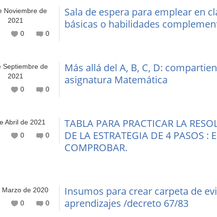
Sala de espera para emplear en cl
e Noviembre de
2021
básicas o habilidades complemen
0
0
Más allá del A, B, C, D: compartie
e Septiembre de
2021
asignatura Matemática
0
0
TABLA PARA PRACTICAR LA RESO
e Abril de 2021
DE LA ESTRATEGIA DE 4 PASOS : 
0
0
COMPROBAR.
Insumos para crear carpeta de ev
e Marzo de 2020
aprendizajes /decreto 67/83
0
0