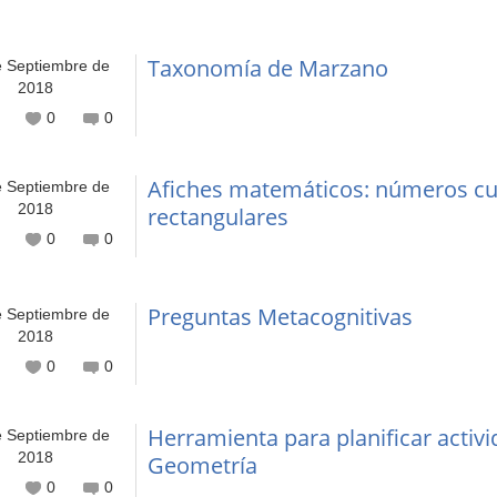
Taxonomía de Marzano
e Septiembre de
2018
0
0
Afiches matemáticos: números cua
e Septiembre de
2018
rectangulares
0
0
Preguntas Metacognitivas
e Septiembre de
2018
0
0
Herramienta para planificar activ
e Septiembre de
2018
Geometría
0
0