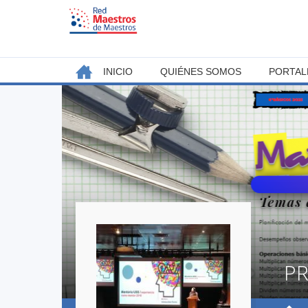
Jump
to
navigation
Back
INICIO
QUIÉNES SOMOS
PORTAL
MENÚ
to
top
PRINCIPAL
PR