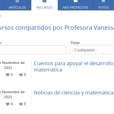
ARTÍCULOS
RECURSOS
MIS PROYECTOS
FOTOS
a
ed
ursos compartidos por Profesora Vaness
í
o
Tema
Cuentos para apoyar el desarrollo
e Noviembre de
2021
matemática
0
0
Noticias de ciencias y matemática
e Noviembre de
2021
0
0