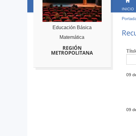
INICIO
Portad
Ust
está
Back
Educación Básica
Rec
to
aqu
Matemática
top
REGIÓN
Títul
METROPOLITANA
09 d
09 d