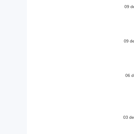
09 d
09 d
06 d
03 d