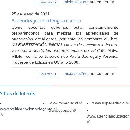
Inicie sesión
para comentar
Leer más
sobre
Practicas
para
25 de Mayo de 2021
desarrollar
lenguaje
Aprendizaje de la lengua escrita
y
Como docentes debemos estar constantemente
alfabetización
inicial
preparándonos para mejorar los aprendizajes de
nuestros/as estudiantes, por esto les comparto el libro:
“ALFABETIZACIÓN INICIAL claves de acceso a la lectura
y escritura desde los primeros meses de vida”
de Malva
Villalón con la participación de Paula Bedregal y Verónica
Figueroa de Ediciones UC año 2008.
Inicie sesión
para comentar
Leer más
sobre
Aprendizaje
de
la
lengua
Sitios de Interés
escrita
www.mineduc.cl
(link
www.supereduc.cl
(li
www.politicanacionaldocente.cl
is
is
www.cpeip.cl
(link
(link
external)
ex
is
www.agenciaeducacion.
is
external)
(link
external)
is