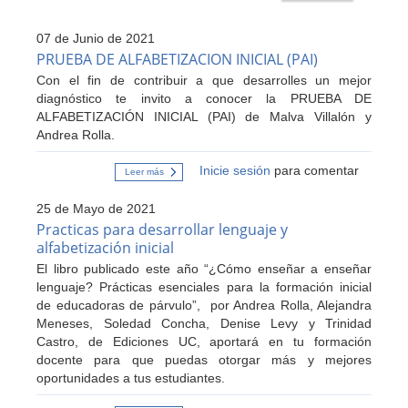
07 de Junio de 2021
PRUEBA DE ALFABETIZACION INICIAL (PAI)
Con el fin de contribuir a que desarrolles un mejor
diagnóstico te invito a conocer la PRUEBA DE
ALFABETIZACIÓN INICIAL (PAI) de Malva Villalón y
Andrea Rolla.
Inicie sesión
para comentar
Leer más
sobre
PRUEBA
DE
25 de Mayo de 2021
ALFABETIZACION
INICIAL
Practicas para desarrollar lenguaje y
(PAI)
alfabetización inicial
El libro publicado este año “¿Cómo enseñar a enseñar
lenguaje? Prácticas esenciales para la formación inicial
de educadoras de párvulo”, por Andrea Rolla, Alejandra
Meneses, Soledad Concha, Denise Levy y Trinidad
Castro, de Ediciones UC, aportará en tu formación
docente para que puedas otorgar más y mejores
oportunidades a tus estudiantes.