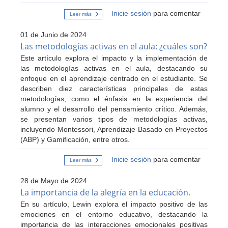
Inicie sesión
para comentar
Leer más
sobre
“Los
centros
01 de Junio de 2024
educativos
no
Las metodologías activas en el aula: ¿cuáles son?
tienen
Este artículo explora el impacto y la implementación de
recursos
para
las metodologías activas en el aula, destacando su
abordar
enfoque en el aprendizaje centrado en el estudiante. Se
el
empeoramiento
describen diez características principales de estas
de
metodologías, como el énfasis en la experiencia del
la
salud
alumno y el desarrollo del pensamiento crítico. Además,
mental
se presentan varios tipos de metodologías activas,
del
incluyendo Montessori, Aprendizaje Basado en Proyectos
alumnado”
(ABP) y Gamificación, entre otros.
Inicie sesión
para comentar
Leer más
sobre
Las
metodologías
28 de Mayo de 2024
activas
en
La importancia de la alegría en la educación.
el
En su artículo, Lewin explora el impacto positivo de las
aula:
¿cuáles
emociones en el entorno educativo, destacando la
son?
importancia de las interacciones emocionales positivas