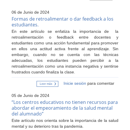
06 de Junio de 2024
Formas de retroalimentar o dar feedback a los
estudiantes.
En este artículo se enfatiza la importancia de la
retroalimentación o feedback entre docentes y
estudiantes como una acción fundamental para promover
en ellos una actitud activa frente al aprendizaje. Sin
embargo, cuando no se cuenta con las técnicas
adecuadas, los estudiantes pueden percibir a la
retroalimentación como una instancia negativa y sentirse
frustrados cuando finaliza la clase.
Inicie sesión
para comentar
Leer más
sobre
Formas
de
05 de Junio de 2024
retroalimentar
o
“Los centros educativos no tienen recursos para
dar
abordar el empeoramiento de la salud mental
feedback
del alumnado”
a
los
Este artículo nos orienta sobre la importancia de la salud
estudiantes.
mental y su deterioro tras la pandemia.