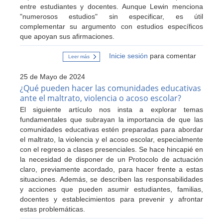
entre estudiantes y docentes. Aunque Lewin menciona
"numerosos estudios" sin especificar, es útil
complementar su argumento con estudios específicos
que apoyan sus afirmaciones.
Inicie sesión
para comentar
Leer más
sobre
La
importancia
25 de Mayo de 2024
de
la
¿Qué pueden hacer las comunidades educativas
alegría
ante el maltrato, violencia o acoso escolar?
en
la
El siguiente artículo nos insta a explorar temas
educación.
fundamentales que subrayan la importancia de que las
comunidades educativas estén preparadas para abordar
el maltrato, la violencia y el acoso escolar, especialmente
con el regreso a clases presenciales. Se hace hincapié en
la necesidad de disponer de un Protocolo de actuación
claro, previamente acordado, para hacer frente a estas
situaciones. Además, se describen las responsabilidades
y acciones que pueden asumir estudiantes, familias,
docentes y establecimientos para prevenir y afrontar
estas problemáticas.