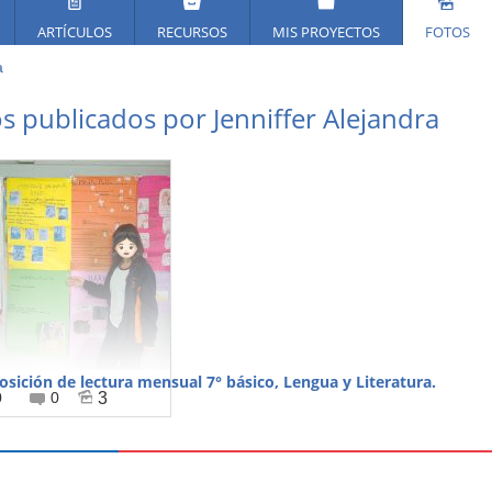
ARTÍCULOS
RECURSOS
MIS PROYECTOS
FOTOS
a
ed
s publicados por Jenniffer Alejandra
í
osición de lectura mensual 7° básico, Lengua y Literatura.
0
0
3