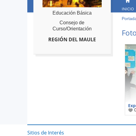
INICIO
Educación Básica
Portad
Ust
Consejo de
está
Back
Curso/Orientación
Foto
to
aqu
REGIÓN DEL MAULE
top
Exp
Sitios de Interés