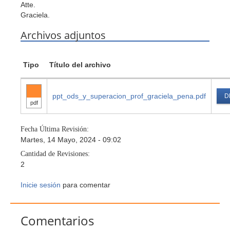
Atte.
Graciela.
Archivos adjuntos
Tipo
Título del archivo
ppt_ods_y_superacion_prof_graciela_pena.pdf
D
pdf
Fecha Última Revisión:
Martes, 14 Mayo, 2024 - 09:02
Cantidad de Revisiones:
2
Inicie sesión
para comentar
Comentarios