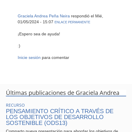
Graciela Andrea Peña Neira
respondió el
Mié,
01/05/2024 - 15:07
ENLACE PERMANENTE
¡Espero
¡Espero sea de ayuda!
sea
:)
de
ayuda!
Inicie sesión
para comentar
:)
Últimas publicaciones de Graciela Andrea
RECURSO
PENSAMIENTO CRÍTICO A TRAVÉS DE
LOS OBJETIVOS DE DESARROLLO
SOSTENIBLE (ODS13)
Comparto nueva presentación para abordar los objetivos de