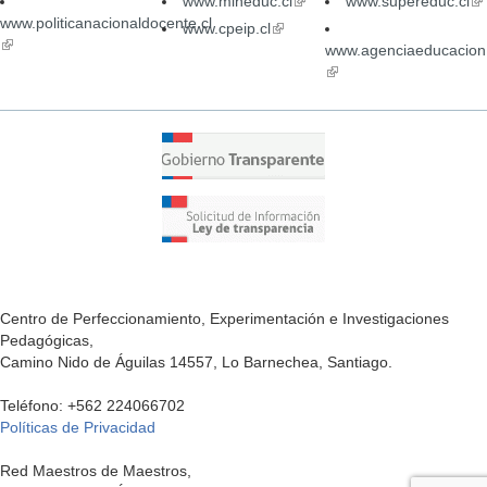
www.mineduc.cl
(link
www.supereduc.cl
(li
www.politicanacionaldocente.cl
is
is
www.cpeip.cl
(link
(link
external)
ex
is
www.agenciaeducacion.
is
external)
(link
external)
is
external)
Centro de Perfeccionamiento, Experimentación e Investigaciones
Pedagógicas,
Camino Nido de Águilas 14557, Lo Barnechea, Santiago.
Teléfono: +562 224066702
Políticas de Privacidad
Red Maestros de Maestros,