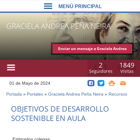
Back
Jump
MENÚ PRINCIPAL
to
to
top
navigation
MENÚ
GRACIELA ANDREA PEÑA NEIRA
PRINCIPAL
Enviar un mensaje a Graciela Andrea
Peña Neira
2
1849
Seguidores
Visitas
01 de Mayo de 2024
Portada
»
Portales
»
Graciela Andrea Peña Neira
»
Recursos
Usted
está
Back
OBJETIVOS DE DESARROLLO
to
aquí
SOSTENIBLE EN AULA
top
Estimados colegas: