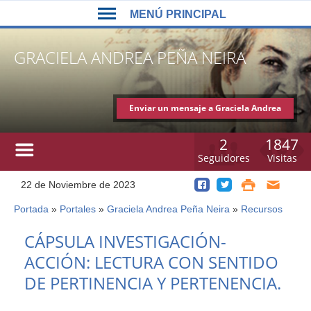
Back
Jump
MENÚ PRINCIPAL
to
to
top
navigation
MENÚ
GRACIELA ANDREA PEÑA NEIRA
PRINCIPAL
Enviar un mensaje a Graciela Andrea
Peña Neira
2
1847
Seguidores
Visitas
22 de Noviembre de 2023
Portada
»
Portales
»
Graciela Andrea Peña Neira
»
Recursos
Usted
está
Back
CÁPSULA INVESTIGACIÓN-
to
aquí
ACCIÓN: LECTURA CON SENTIDO
top
DE PERTINENCIA Y PERTENENCIA.