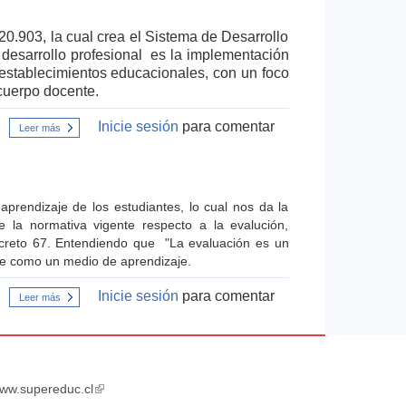
para
el
Desarrollo
20.903, la cual crea el Sistema de Desarrollo
Profesional
 desarrollo profesional es la implementación
Docente.
establecimientos educacionales, con un foco
 cuerpo docente.
Inicie sesión
para comentar
Leer más
sobre
Comunidades
de
Aprendizaje
Profesional.
aprendizaje de los estudiantes, lo cual nos da la
la normativa vigente respecto a la evalución,
Decreto 67. Entendiendo que "La evaluación es un
e como un medio de aprendizaje.
Inicie sesión
para comentar
Leer más
sobre
Reglamento
de
evaluación
Decreto
67
ww.supereduc.cl
(link