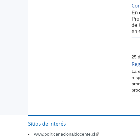
Com
En 
Pro
de 
en 
25 d
Reg
La e
res
prom
pro
Sitios de Interés
www.politicanacionaldocente.cl
(link