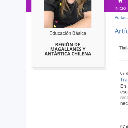
INICIO
Portad
Ust
está
Back
Artí
to
aqu
Educación Básica
top
REGIÓN DE
Títul
MAGALLANES Y
ANTÁRTICA CHILENA
07 
Tra
En 
esc
rec
nec
07 