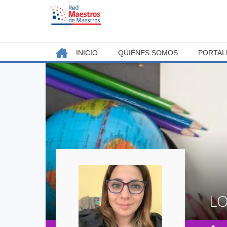
Jump
to
navigation
Back
INICIO
QUIÉNES SOMOS
PORTAL
MENÚ
to
top
PRINCIPAL
L