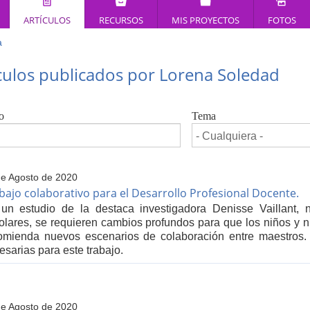
ARTÍCULOS
RECURSOS
MIS PROYECTOS
FOTOS
a
ed
culos publicados por Lorena Soledad
í
o
Tema
de Agosto de 2020
bajo colaborativo para el Desarrollo Profesional Docente.
un estudio de la destaca investigadora Denisse Vaillant, 
olares, se requieren cambios profundos para que los niños y ni
omienda nuevos escenarios de colaboración entre maestros. 
esarias para este trabajo.
de Agosto de 2020