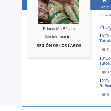
INICIO
Portad
Ust
está
Back
Proy
to
aqu
Educación Básica
top
15°Con
Sin información
Tutorí
REGIÓN DE LOS LAGOS
2
13°Con
Tutor
0
12°Con
Reflex
0