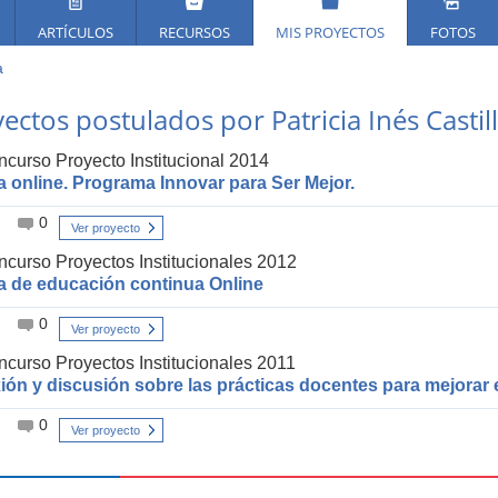
ARTÍCULOS
RECURSOS
MIS PROYECTOS
FOTOS
a
ed
ectos postulados por Patricia Inés Casti
í
curso Proyecto Institucional 2014
a online. Programa Innovar para Ser Mejor.
0
Ver proyecto
curso Proyectos Institucionales 2012
ía de educación continua Online
0
Ver proyecto
curso Proyectos Institucionales 2011
ión y discusión sobre las prácticas docentes para mejorar e
0
Ver proyecto