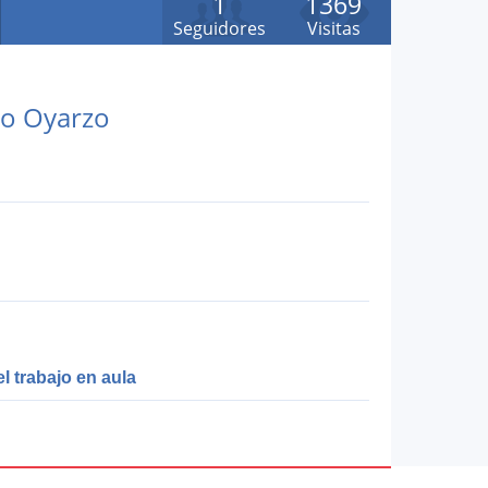
1
1369
Seguidores
Visitas
llo Oyarzo
l trabajo en aula