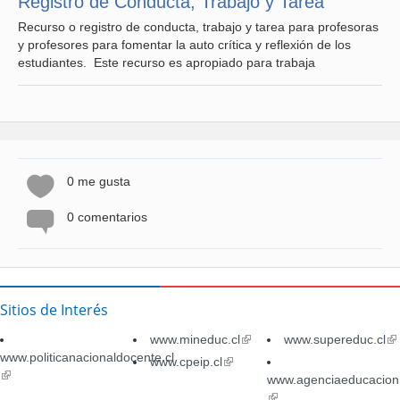
Registro de Conducta, Trabajo y Tarea
Recurso o registro de conducta, trabajo y tarea para profesoras
y profesores para fomentar la auto crítica y reflexión de los
estudiantes. Este recurso es apropiado para trabaja
0 me gusta
0 comentarios
Sitios de Interés
www.mineduc.cl
(link
www.supereduc.cl
(li
www.politicanacionaldocente.cl
is
is
www.cpeip.cl
(link
(link
external)
ex
is
www.agenciaeducacion.
is
external)
(link