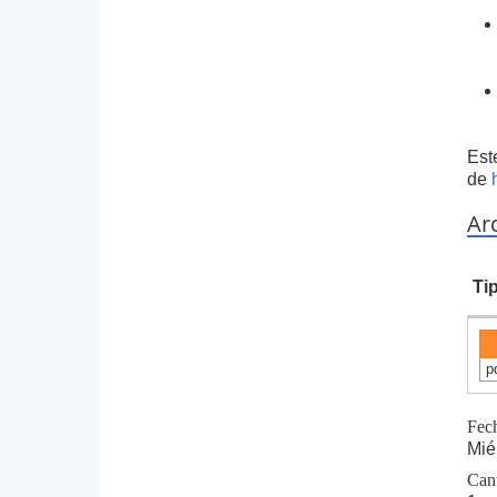
Est
de
Ar
Ti
p
Fec
Mié
Can