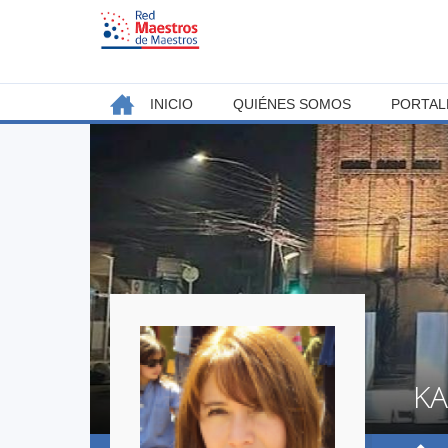
Jump
to
navigation
Back
INICIO
QUIÉNES SOMOS
PORTAL
MENÚ
to
top
PRINCIPAL
KA