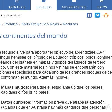
ARTÍCULOS
RECURSOS
MIS PROYECTOS
FOTOS
 Abril de 2026
a
»
Portales
»
Karin Evelyn Cea Rojas
»
Recursos
ed
s continentes del mundo
í
e recurso sirve para abordar el objetivo de aprendizaje OA7
tinguir hemisferios, círculo del Ecuador, trópicos, polos, contine
céanos del planeta en mapas y globos terráqueos de tercero
ico. Con este material los niños y niñas se encontrarán con
ciones específicas para cada uno de los grandes bloques de tie
 conforman el mundo. Además incluye:
Mapas mudos:
Para que el estudiante ubique los países,
capitales o ríos principales.
Datos curiosos:
Información breve que atrapa la atención
(¿Sabías que en Australia hay más canguros que personas?).