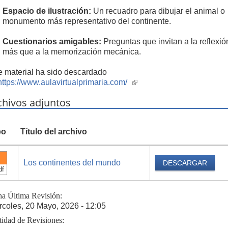
Espacio de ilustración:
Un recuadro para dibujar el animal o
monumento más representativo del continente.
Cuestionarios amigables:
Preguntas que invitan a la reflexió
más que a la memorización mecánica.
e material ha sido descardado
https://www.aulavirtualprimaria.com/
(link
is
chivos adjuntos
external)
po
Título del archivo
Los continentes del mundo
DESCARGAR
df
ha Última Revisión:
rcoles, 20 Mayo, 2026 - 12:05
tidad de Revisiones: