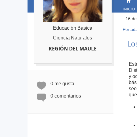
INICIO
16 de
Educación Básica
Portad
Ust
Ciencia Naturales
está
Back
Lo
to
aqu
REGIÓN DEL MAULE
top
Est
Dis
y o
bás
0 me gusta
sec
que
0 comentarios