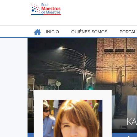
Jump
to
navigation
Back
INICIO
QUIÉNES SOMOS
PORTAL
MENÚ
to
top
PRINCIPAL
KA