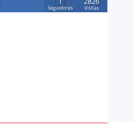
1
2826
Seguidores
Visitas