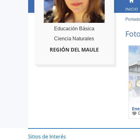
INICIO
Portad
Ust
está
Back
Educación Básica
Foto
to
aqu
Ciencia Naturales
top
REGIÓN DEL MAULE
Ene
Sitios de Interés