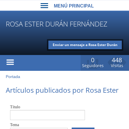
Back
Jump
MENÚ PRINCIPAL
to
to
top
navigation
MENÚ
ROSA ESTER DURÁN FERNÁNDEZ
PRINCIPAL
Enviar un mensaje a Rosa Ester Durán
Fernández
0
448
Seguidores
Visitas
Portada
Usted
está
Back
Artículos publicados por Rosa Ester
to
aquí
top
Título
Tema