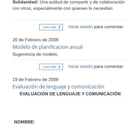
Solidaridad:
Una actitud de compartir y de colaboración
con otros, especialmente con quienes lo necesitan.
Inicie sesión
para comentar
Leer más
sobre
Valores
que
20 de Febrero de 2008
sustentan
la
Modelo de planificacion anual
convivencia
Sugerencia de modelo.
escolar
Inicie sesión
para comentar
Leer más
sobre
Modelo
de
19 de Febrero de 2008
planificacion
anual
Evaluación de lenguaje y comunicación
EVALUACIÓN DE LENGUAJE Y COMUNICACIÓN
NOMBRE: