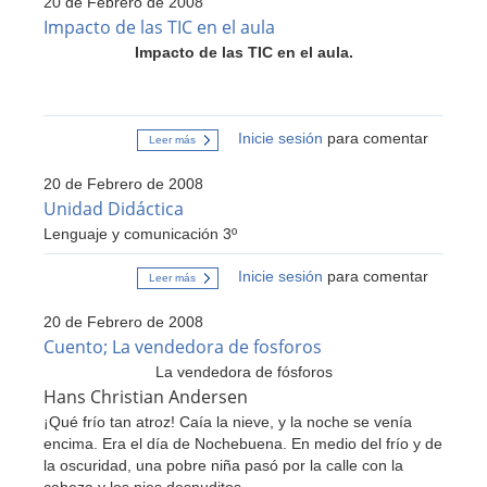
20 de Febrero de 2008
de
Información
Impacto de las TIC en el aula
y
Impacto de las TIC en el aula.
Comunicación
Educativa
Inicie sesión
para comentar
Leer más
sobre
Impacto
de
20 de Febrero de 2008
las
TIC
Unidad Didáctica
en
Lenguaje y comunicación 3º
el
aula
Inicie sesión
para comentar
Leer más
sobre
Unidad
Didáctica
20 de Febrero de 2008
Cuento; La vendedora de fosforos
La vendedora de fósforos
Hans Christian Andersen
¡Qué frío tan atroz! Caía la nieve, y la noche se venía
encima. Era el día de Nochebuena. En medio del frío y de
la oscuridad, una pobre niña pasó por la calle con la