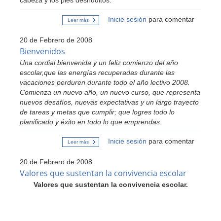
cabeza y los pies desnuditos.
Inicie sesión
para comentar
Leer más
sobre
Cuento;
La
20 de Febrero de 2008
vendedora
de
Bienvenidos
fosforos
Una cordial bienvenida y un feliz comienzo del año
escolar,que las energías recuperadas durante las
vacaciones perduren durante todo el año lectivo 2008.
Comienza un nuevo año, un nuevo curso, que representa
nuevos desafíos, nuevas expectativas y un largo trayecto
de tareas y metas que cumplir; que logres todo lo
planificado y éxito en todo lo que emprendas.
Inicie sesión
para comentar
Leer más
sobre
Bienvenidos
20 de Febrero de 2008
Valores que sustentan la convivencia escolar
Valores que sustentan la convivencia escolar.