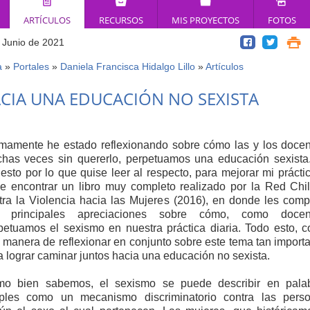
ARTÍCULOS
RECURSOS
MIS PROYECTOS
FOTOS
 Junio de 2021
a
»
Portales
»
Daniela Francisca Hidalgo Lillo
»
Artículos
ed
CIA UNA EDUCACIÓN NO SEXISTA
í
imamente he estado reflexionando sobre cómo las y los docen
has veces sin quererlo, perpetuamos una educación sexista
 esto por lo que quise leer al respecto, para mejorar mi práctic
e encontrar un libro muy completo realizado por la Red Chi
tra la Violencia hacia las Mujeres (2016), en donde les comp
 principales apreciaciones sobre cómo, como docen
petuamos el sexismo en nuestra práctica diaria. Todo esto, 
 manera de reflexionar en conjunto sobre este tema tan importa
a lograr caminar juntos hacia una educación no sexista.
o bien sabemos, el sexismo se puede describir en pala
ples como un mecanismo discriminatorio contra las pers