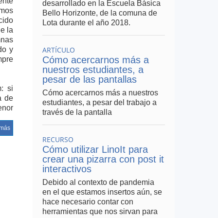
ente
desarrollado en la Escuela Básica
amos
Bello Horizonte, de la comuna de
cido
Lota durante el año 2018.
e la
mnas
do y
ARTÍCULO
Cómo acercarnos más a
mpre
nuestros estudiantes, a
pesar de las pantallas
: si
Cómo acercarnos más a nuestros
a de
estudiantes, a pesar del trabajo a
enor
través de la pantalla
laro
 más
RECURSO
 por
Cómo utilizar LinoIt para
dos:
crear una pizarra con post it
res,
interactivos
n el
Debido al contexto de pandemia
nque
en el que estamos insertos aún, se
hace necesario contar con
herramientas que nos sirvan para
vida