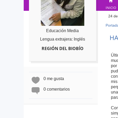
INICIO
24 de
Portad
Ust
Educación Media
está
Back
HA
to
Lengua extrajera: Inglés
aqu
top
REGIÓN DEL BIOBÍO
Últ
muc
por
pud
con
0 me gusta
mis
per
0 comentarios
una
par
Com
sim