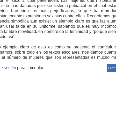
ún el sexo al cual pertenecen. Las mujeres, que históricam
 sido más dañadas por este sistema patriarcal en el cual est
ertos, han sido las más perjudicadas, lo que ha reprodu
stantemente expresiones sexistas contra ellas. Recordemos qu
lencia simbólica aún existe; un ejemplo claro es que las alu
an usar falda en su uniforme, sabiendo que es muy incómo
ita la libre movilidad, en nombre de la feminidad y “porque sie
ido así”.
o ejemplo claro de esto es cómo se presenta el currículum
samos, sobre todo en los textos escolares, nos damos cuent
 el número de mujeres que son representadas es mucho m
 el de hombres; textos de lenguaje y ciencias son un ejemplo c
llo.
cie sesión
para comentar
Leer
el libro que estudié se menciona que, el género de autores
el, en enseñanza media, da un total de 150 autores menciona
 autores son hombres, mientras que sólo 21 autoras son muje
que perpetúa este estereotipo; sin quererlo podemos caer e
ismo al utilizar estos autores, en desmedro de las autoras, au
os textos sean entregados a nosotros en las bases curriculares.
que no lo creamos, estos ejemplos tienen gran impacto en la 