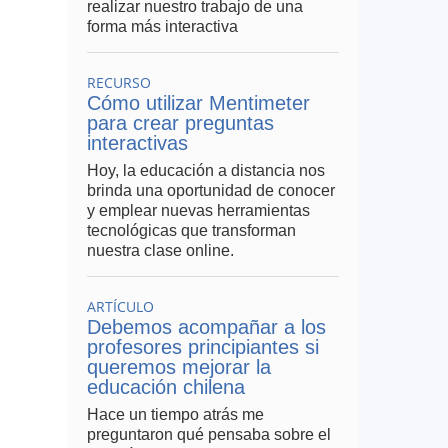
realizar nuestro trabajo de una
emos
forma más interactiva
a la
 una
RECURSO
Cómo utilizar Mentimeter
da”,
para crear preguntas
ntes
interactivas
cita
Hoy, la educación a distancia nos
n la
brinda una oportunidad de conocer
buen
y emplear nuevas herramientas
a la
tecnológicas que transforman
nuestra clase online.
aula
s de
ARTÍCULO
ajes
Debemos acompañar a los
res,
profesores principiantes si
obre
queremos mejorar la
emos
educación chilena
para
ntes
Hace un tiempo atrás me
n el
preguntaron qué pensaba sobre el