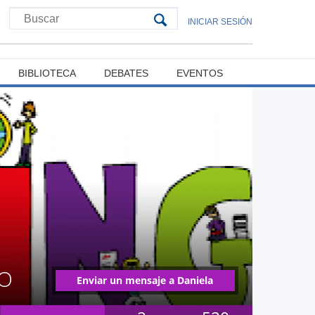
INICIAR SESIÓN
BIBLIOTECA
DEBATES
EVENTOS
LO
Enviar un mensaje a Daniela
Francisca Hidalgo Lillo