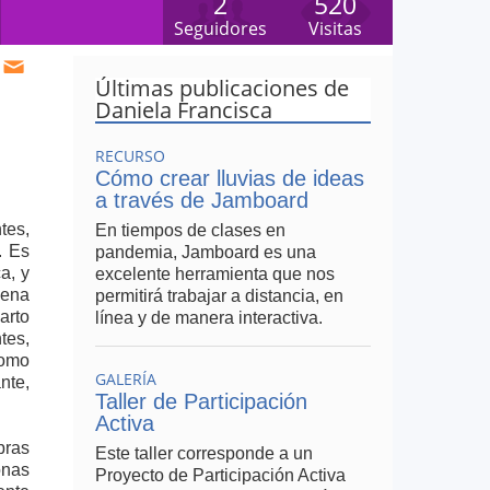
2
520
Seguidores
Visitas
Últimas publicaciones de
Daniela Francisca
RECURSO
Cómo crear lluvias de ideas
a través de Jamboard
tes,
En tiempos de clases en
. Es
pandemia, Jamboard es una
a, y
excelente herramienta que nos
lena
permitirá trabajar a distancia, en
arto
línea y de manera interactiva.
tes,
como
GALERÍA
nte,
Taller de Participación
Activa
bras
Este taller corresponde a un
onas
Proyecto de Participación Activa