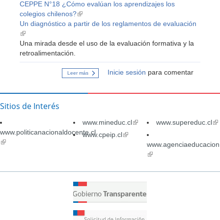
CEPPE N°18 ¿Cómo evalúan los aprendizajes los
colegios chilenos?
(link
Un diagnóstico a partir de los reglamentos de evaluación
is
(link
external)
is
Una mirada desde el uso de la evaluación formativa y la
external)
retroalimentación.
Inicie sesión
para comentar
Leer más
sobre
"Cómo
evalúan
los
colegios
Sitios de Interés
chilenos"
UC.
www.mineduc.cl
(link
www.supereduc.cl
(li
www.politicanacionaldocente.cl
is
is
www.cpeip.cl
(link
(link
external)
ex
is
www.agenciaeducacion.
is
external)
(link
external)
is
external)