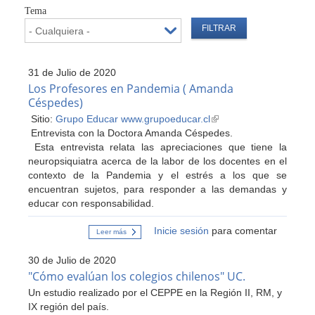
Tema
31 de Julio de 2020
Los Profesores en Pandemia ( Amanda
Céspedes)
Sitio:
Grupo Educar www.grupoeducar.cl
(link
Entrevista con la Doctora Amanda Céspedes.
is
Esta entrevista relata las apreciaciones que tiene la
external)
neuropsiquiatra acerca de la labor de los docentes en el
contexto de la Pandemia y el estrés a los que se
encuentran sujetos, para responder a las demandas y
educar con responsabilidad.
Inicie sesión
para comentar
Leer más
sobre
Los
Profesores
30 de Julio de 2020
en
Pandemia
"Cómo evalúan los colegios chilenos" UC.
(
Un estudio realizado por el CEPPE en la Región II, RM, y
Amanda
Céspedes)
IX región del país.