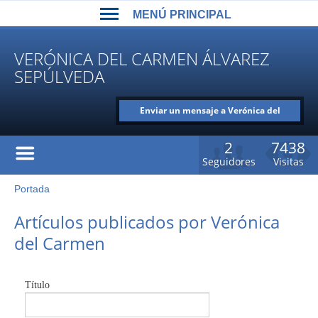
Back
Jump
MENÚ PRINCIPAL
to
to
top
navigation
MENÚ
VERÓNICA DEL CARMEN ÁLVAREZ
PRINCIPAL
SEPÚLVEDA
Enviar un mensaje a Verónica del
Carmen Álvarez Sepúlveda
2
7438
Seguidores
Visitas
Portada
Usted
está
Back
Artículos publicados por Verónica
to
aquí
del Carmen
top
Título