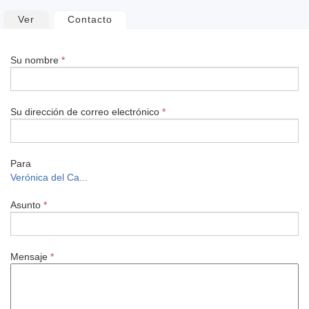
Solapas
Ver
Contacto
(solapa activa)
principales
Su nombre
*
Su dirección de correo electrónico
*
Para
Verónica del Ca...
Asunto
*
Mensaje
*