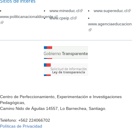
Sitios de Interés
www.mineduc.cl
(link
www.supereduc.cl
(li
www.politicanacionaldocente.cl
is
is
www.cpeip.cl
(link
(link
external)
ex
is
www.agenciaeducacion.
is
external)
(link
external)
is
external)
Centro de Perfeccionamiento, Experimentación e Investigaciones
Pedagógicas,
Camino Nido de Águilas 14557, Lo Barnechea, Santiago.
Teléfono: +562 224066702
Políticas de Privacidad