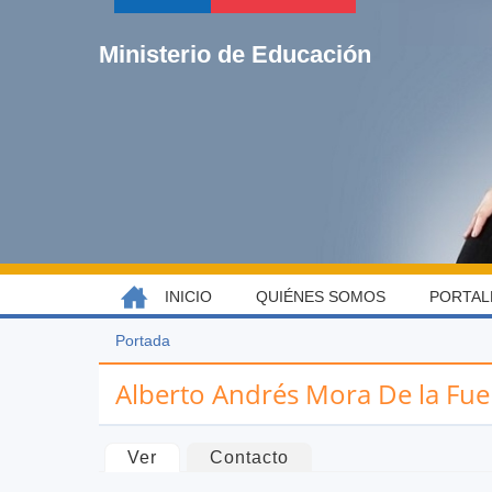
Jump
to
Ministerio de Educación
navigation
Back
INICIO
QUIÉNES SOMOS
PORTAL
MENÚ
to
top
PRINCIPAL
Portada
Usted
Back
está
to
Alberto Andrés Mora De la Fue
aquí
top
Solapas
Ver
(solapa activa)
Contacto
principales