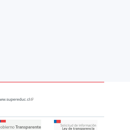
ww.supereduc.cl
(link
is
external)