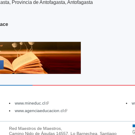
asta, Provincia de Antofagasta, Antofagasta
hace
www.mineduc.cl
(link
w
is
www.agenciaeducacion.cl
(link
external)
is
external)
Red Maestros de Maestros,
Camino Nido de Águilas 14557, Lo Barnechea, Santiago