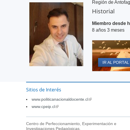
Región de Antofag
Historial
Miembro desde 
8 años 3 meses
IR AL PORTAL
Sitios de Interés
www.politicanacionaldocente.cl
(link
is
www.cpeip.cl
(link
external)
is
external)
Centro de Perfeccionamiento, Experimentación e
Investigaciones Pedagógicas,