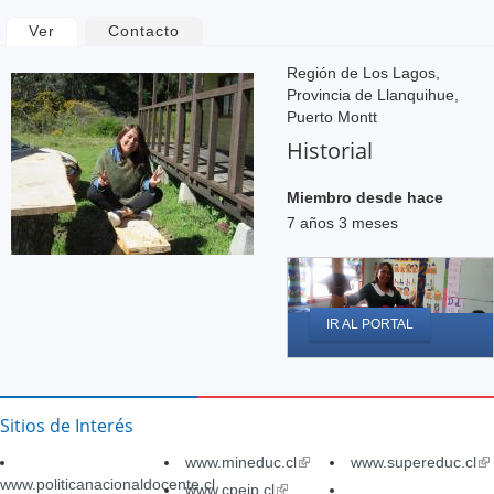
Solapas
Ver
(solapa activa)
Contacto
principales
Región de Los Lagos,
Provincia de Llanquihue,
Puerto Montt
Historial
Miembro desde hace
7 años 3 meses
IR AL PORTAL
Sitios de Interés
www.mineduc.cl
(link
www.supereduc.cl
(li
www.politicanacionaldocente.cl
is
is
www.cpeip.cl
(link