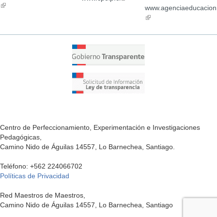
(link
external)
ex
is
www.agenciaeducacion.
is
external)
(link
external)
is
external)
Centro de Perfeccionamiento, Experimentación e Investigaciones
Pedagógicas,
Camino Nido de Águilas 14557, Lo Barnechea, Santiago.
Teléfono: +562 224066702
Políticas de Privacidad
Red Maestros de Maestros,
Camino Nido de Águilas 14557, Lo Barnechea, Santiago