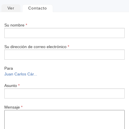
Solapas
Ver
Contacto
(solapa activa)
principales
Su nombre
*
Su dirección de correo electrónico
*
Para
Juan Carlos Cár...
Asunto
*
Mensaje
*