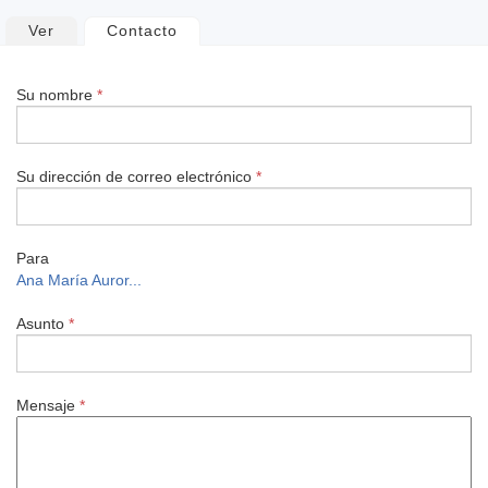
Solapas
Ver
Contacto
(solapa activa)
principales
Su nombre
*
Su dirección de correo electrónico
*
Para
Ana María Auror...
Asunto
*
Mensaje
*