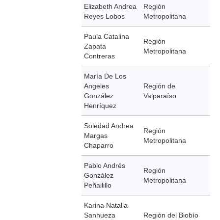
Elizabeth Andrea
Región
Reyes Lobos
Metropolitana
Paula Catalina
Región
Zapata
Metropolitana
Contreras
María De Los
Angeles
Región de
González
Valparaíso
Henríquez
Soledad Andrea
Región
Margas
Metropolitana
Chaparro
Pablo Andrés
Región
González
Metropolitana
Peñailillo
Karina Natalia
Sanhueza
Región del Biobío