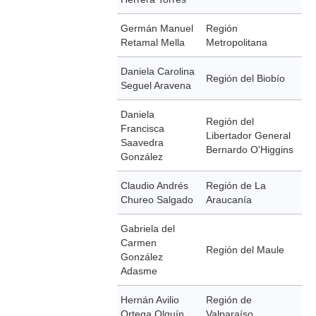
Germán Manuel
Región
Retamal Mella
Metropolitana
Daniela Carolina
Región del Biobío
Seguel Aravena
Daniela
Región del
Francisca
Libertador General
Saavedra
Bernardo O'Higgins
González
Claudio Andrés
Región de La
Chureo Salgado
Araucanía
Gabriela del
Carmen
Región del Maule
González
Adasme
Hernán Avilio
Región de
Ortega Olguín
Valparaíso