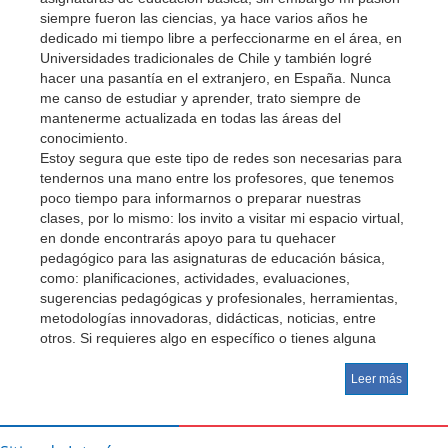
siempre fueron las ciencias, ya hace varios años he
dedicado mi tiempo libre a perfeccionarme en el área, en
Universidades tradicionales de Chile y también logré
hacer una pasantía en el extranjero, en España. Nunca
me canso de estudiar y aprender, trato siempre de
mantenerme actualizada en todas las áreas del
conocimiento.
Estoy segura que este tipo de redes son necesarias para
tendernos una mano entre los profesores, que tenemos
poco tiempo para informarnos o preparar nuestras
clases, por lo mismo: los invito a visitar mi espacio virtual,
en donde encontrarás apoyo para tu quehacer
pedagógico para las asignaturas de educación básica,
como: planificaciones, actividades, evaluaciones,
sugerencias pedagógicas y profesionales, herramientas,
metodologías innovadoras, didácticas, noticias, entre
otros. Si requieres algo en específico o tienes alguna
inquietud no dudes en contactarme y te ayudaré o guiaré
para que encuentres lo que necesitas.
Leer más
¡Gracias por este espacio RMM!