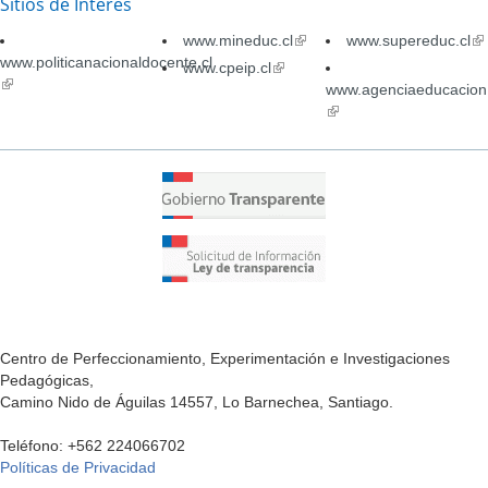
Sitios de Interés
www.mineduc.cl
(link
www.supereduc.cl
(li
www.politicanacionaldocente.cl
is
is
www.cpeip.cl
(link
(link
external)
ex
is
www.agenciaeducacion.
is
external)
(link
external)
is
external)
Centro de Perfeccionamiento, Experimentación e Investigaciones
Pedagógicas,
Camino Nido de Águilas 14557, Lo Barnechea, Santiago.
Teléfono: +562 224066702
Políticas de Privacidad