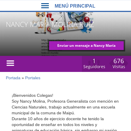
Back
Jump
MENÚ PRINCIPAL
to
to
top
navigation
MENÚ
NANCY MARÍA MOLINA RUIZ
PRINCIPAL
Enviar un mensaje a Nancy María
Molina Ruiz
1
676
Seguidores
Visitas
Portada
»
Portales
Usted
está
Back
to
aquí
¡Bienvenidos Colegas!
top
Soy Nancy Molina, Profesora Generalista con mención en
Ciencias Naturales, trabajo actualmente en una escuela
municipal de la comuna de Maipú.
Durante 10 años de ejercicio docente he tenido la
oportunidad de enseñar en todos los niveles y
asignaturas de educación básica, sin embargo mi pasión