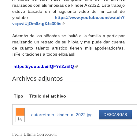
realizados con alumnos/as de kínder A /2022. Este trabajo
estuvo basado en el siguiente video de mi canal de
youtube:
https://www.youtube.com/watch?
v=pwiUjOm6ztg&t=305s
(link
is
Además de los niños/as se invitó a la familia a participar
external)
realizando un retrato de su hijo/a y me pude dar cuenta
de cuánto talento artístico tienen mis apoderados/as.
¡¡Felicitaciones a todos ellos/as!!
https://youtu.be/fQFYrl2aEfQ
(link
is
Archivos adjuntos
external)
Tipo
Título del archivo
autorretrato_kinder_a_2022.jpg
DESCARGAR
jpg
Fecha Última Corrección: