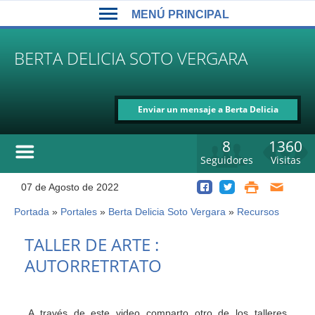
Back
Jump
MENÚ PRINCIPAL
to
to
top
navigation
MENÚ
BERTA DELICIA SOTO VERGARA
PRINCIPAL
Enviar un mensaje a Berta Delicia
Soto Vergara
8
1360
Seguidores
Visitas
07 de Agosto de 2022
Portada
»
Portales
»
Berta Delicia Soto Vergara
»
Recursos
Usted
está
Back
TALLER DE ARTE :
to
aquí
AUTORRETRTATO
top
A través de este video comparto otro de los talleres