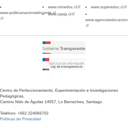
www.mineduc.cl
(link
www.supereduc.cl
(li
www.politicanacionaldocente.cl
is
is
www.cpeip.cl
(link
(link
external)
ex
is
www.agenciaeducacion.
is
external)
(link
external)
is
external)
Centro de Perfeccionamiento, Experimentación e Investigaciones
Pedagógicas,
Camino Nido de Águilas 14557, Lo Barnechea, Santiago.
Teléfono: +562 224066702
Políticas de Privacidad