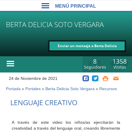
Back
Jump
MENÚ PRINCIPAL
to
to
top
navigation
MENÚ
BERTA DELICIA SOTO VERGARA
PRINCIPAL
Enviar un mensaje a Berta Delicia
Soto Vergara
8
1358
Seguidores
Visitas
24 de Noviembre de 2021
Portada
»
Portales
»
Berta Delicia Soto Vergara
»
Recursos
Usted
está
Back
LENGUAJE CREATIVO
to
aquí
top
A través de este video los niños/as ejercitarán la
creatividad a través del lenguaje oral, creando libremente