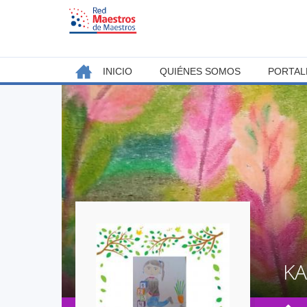
Jump
to
navigation
Back
INICIO
QUIÉNES SOMOS
PORTAL
MENÚ
to
top
PRINCIPAL
K