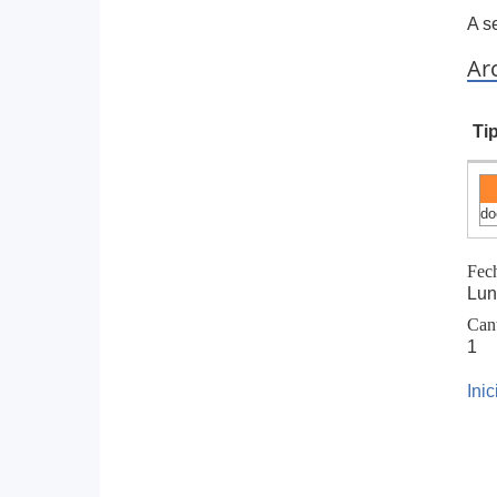
A s
Ar
Ti
do
Fec
Lun
Can
1
Ini