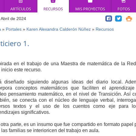
ARTÍCULOS
RECURSOS
MIS PROYECTOS
FOTOS
 Abril de 2024
a
»
Portales
»
Karen Alexandra Calderón Núñez
»
Recursos
ed
iciero 1.
í
pirada en el trabajo de una Maestra de matemática de la Red
 inicio este recurso.
á diseñado siguiendo algunas ideas del diario local. Ade
orpora conceptos matemáticos que faciliten el aprendizaje
leo pensamiento matemático, en el nivel de Transición. Así 
bién, se conecta con el núcleo de lenguaje verbal, interrog
ersos textos y el uso de los cuentos como eje para lo
endizajes significativos.
 otra parte, es un insumo que fue compartido en formato papel 
las familias se interioricen del trabajo en aula.