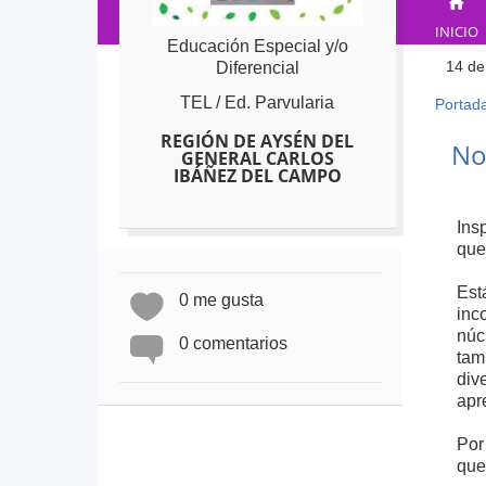
INICIO
Educación Especial y/o
14 de
Diferencial
TEL / Ed. Parvularia
Portad
Ust
está
Back
REGIÓN DE AYSÉN DEL
Not
GENERAL CARLOS
to
aqu
IBÁÑEZ DEL CAMPO
top
Ins
que
Est
0 me gusta
inc
núc
0 comentarios
tam
div
apr
Por
que 