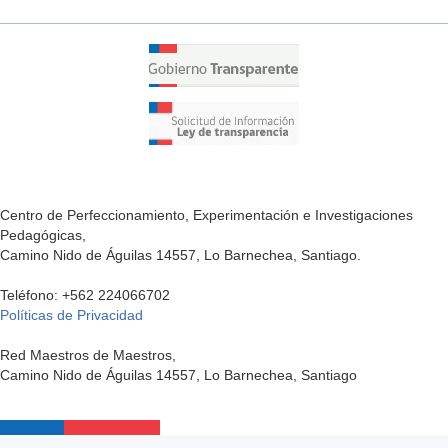
external)
is
external)
(link
is
external)
Centro de Perfeccionamiento, Experimentación e Investigaciones
Pedagógicas,
Camino Nido de Águilas 14557, Lo Barnechea, Santiago.
(link
is
Teléfono: +562 224066702
(link
external)
Políticas de Privacidad
is
9 Conejos de pascua10 Canasta de pascua (pincha en
external)
Red Maestros de Maestros,
la imagen)11 Zanahoria
Camino Nido de Águilas 14557, Lo Barnechea, Santiago
12 Bolsita de conejo