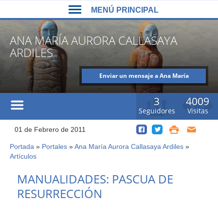
Back
Jump
MENÚ PRINCIPAL
to
to
top
navigation
MENÚ
ANA MARÍA AURORA CALLASAYA
PRINCIPAL
ARDILES
Enviar un mensaje a Ana María
Aurora Callasaya Ardiles
3
4009
Seguidores
Visitas
01 de Febrero de 2011
Portada
»
Portales
»
Ana María Aurora Callasaya Ardiles
»
Usted
Artículos
está
Back
aquí
MANUALIDADES: PASCUA DE
to
RESURRECCIÓN
top