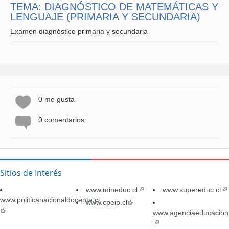
TEMA: DIAGNÓSTICO DE MATEMÁTICAS Y
LENGUAJE (PRIMARIA Y SECUNDARIA)
6 Canasta para la pascua
Examen diagnóstico primaria y secundaria
7 Canasto (Pincha la imagen)8 Conejos de pascua
0 me gusta
0 comentarios
Sitios de Interés
www.mineduc.cl
(link
www.supereduc.cl
(li
www.politicanacionaldocente.cl
is
is
www.cpeip.cl
(link
(link
external)
ex
is
www.agenciaeducacion.
is
external)
(link