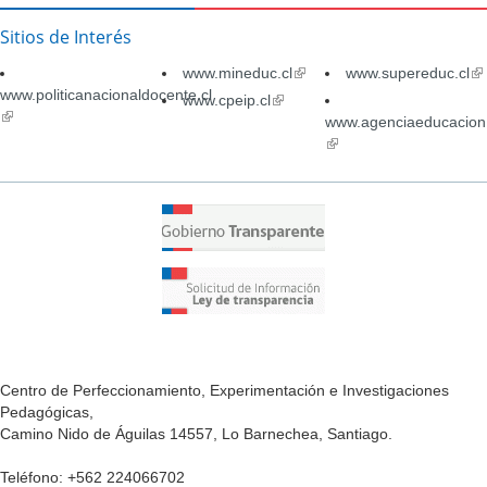
Sitios de Interés
www.mineduc.cl
(link
www.supereduc.cl
(li
www.politicanacionaldocente.cl
is
is
www.cpeip.cl
(link
(link
external)
ex
is
www.agenciaeducacion.
is
external)
(link
external)
is
external)
Centro de Perfeccionamiento, Experimentación e Investigaciones
Pedagógicas,
Camino Nido de Águilas 14557, Lo Barnechea, Santiago.
Teléfono: +562 224066702