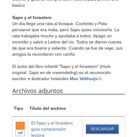
básico.
Sapo y el forastero
Un día llegó una rata al bosque. Cochinito y Pata
pensaron que era mala, pero Sapo quiso conocerla. La
rata trabajaba mucho y ayudaba a todos. Apagó un
incendio y salvó a Liebre del río. Todos se dieron cuenta
de que era buena y valiente. Cuando se fue de viaje, sus
amigos la recordaron con cariño.
El autor del libro infantil "Sapo y el forastero" (título
original:
Sapo en de vreemdeling
) es el reconocido
escritor e ilustrador holandés
Max Velthuijs
(link
.
is
Archivos adjuntos
external)
Tipo
Título del archivo
El Sapo y el forastero
guía comprensión
DESCARGAR
pdf
lectora