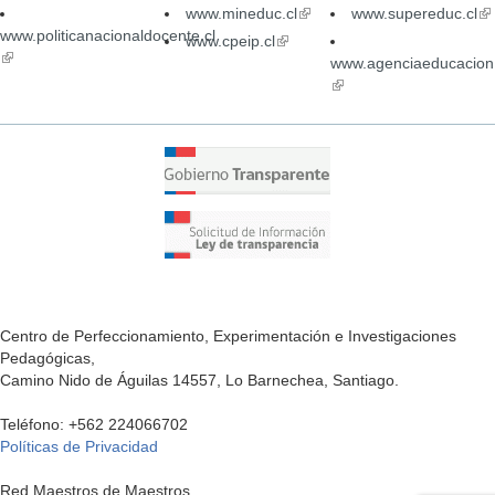
www.mineduc.cl
(link
www.supereduc.cl
(li
www.politicanacionaldocente.cl
is
is
www.cpeip.cl
(link
(link
external)
ex
is
www.agenciaeducacion.
is
external)
(link
external)
is
external)
Centro de Perfeccionamiento, Experimentación e Investigaciones
Pedagógicas,
Camino Nido de Águilas 14557, Lo Barnechea, Santiago.
Teléfono: +562 224066702
Políticas de Privacidad
Red Maestros de Maestros,