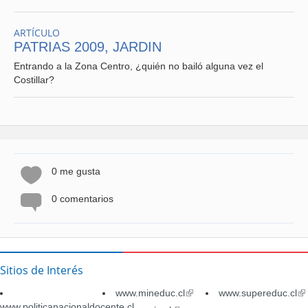
ARTÍCULO
PATRIAS 2009, JARDIN
Entrando a la Zona Centro, ¿quién no bailó alguna vez el
Costillar?
0 me gusta
0 comentarios
Sitios de Interés
www.mineduc.cl
(link
www.supereduc.cl
(li
www.politicanacionaldocente.cl
is
is