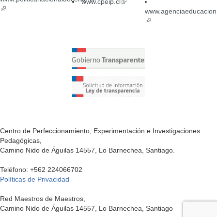
www.cpeip.cl
(link
(link
external)
ex
is
www.agenciaeducacion.
is
external)
(link
external)
is
external)
Centro de Perfeccionamiento, Experimentación e Investigaciones
Pedagógicas,
Camino Nido de Águilas 14557, Lo Barnechea, Santiago.
Teléfono: +562 224066702
Políticas de Privacidad
Red Maestros de Maestros,
Camino Nido de Águilas 14557, Lo Barnechea, Santiago