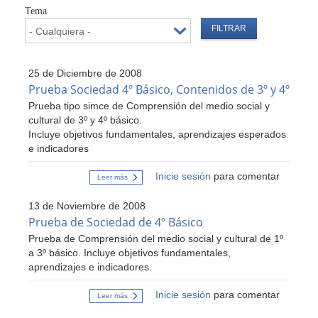
Tema
25 de Diciembre de 2008
Prueba Sociedad 4º Básico, Contenidos de 3º y 4º
Prueba tipo simce de Comprensión del medio social y
cultural de 3º y 4º básico.
Incluye objetivos fundamentales, aprendizajes esperados
e indicadores
Inicie sesión
para comentar
Leer más
sobre
Prueba
Sociedad
13 de Noviembre de 2008
4º
Básico,
Prueba de Sociedad de 4º Básico
Contenidos
Prueba de Comprensión del medio social y cultural de 1º
de
3º
a 3º básico. Incluye objetivos fundamentales,
y
aprendizajes e indicadores.
4º
Inicie sesión
para comentar
Leer más
sobre
Prueba
de