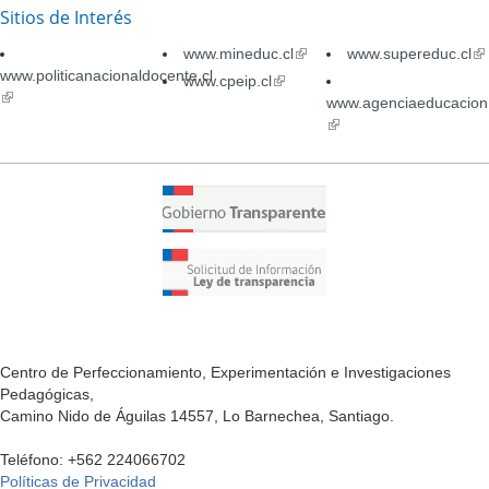
Sitios de Interés
www.mineduc.cl
(link
www.supereduc.cl
(li
www.politicanacionaldocente.cl
is
is
www.cpeip.cl
(link
(link
external)
ex
is
www.agenciaeducacion.
is
external)
(link
external)
is
external)
Centro de Perfeccionamiento, Experimentación e Investigaciones
Pedagógicas,
Camino Nido de Águilas 14557, Lo Barnechea, Santiago.
Teléfono: +562 224066702
Políticas de Privacidad