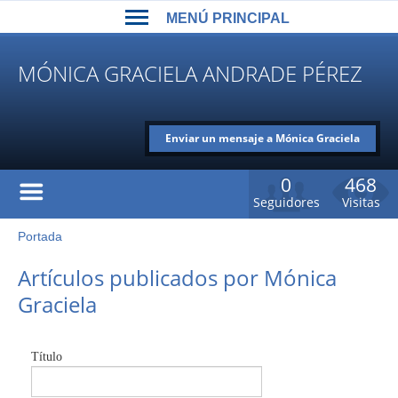
Back
Jump
MENÚ PRINCIPAL
to
to
top
navigation
MENÚ
MÓNICA GRACIELA ANDRADE PÉREZ
PRINCIPAL
Enviar un mensaje a Mónica Graciela
Andrade Pérez
0
468
Seguidores
Visitas
Portada
Usted
está
Back
Artículos publicados por Mónica
to
aquí
Graciela
top
Título