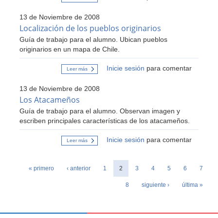
Pueblos
Originarios:
13 de Noviembre de 2008
Pueblos
del
Localización de los pueblos originarios
Centro
Guía de trabajo para el alumno. Ubican pueblos
Sur
originarios en un mapa de Chile.
Inicie sesión
para comentar
Leer más
sobre
Localización
de
13 de Noviembre de 2008
los
pueblos
Los Atacameños
originarios
Guía de trabajo para el alumno. Observan imagen y
escriben principales características de los atacameños.
Inicie sesión
para comentar
Leer más
sobre
Los
Atacameños
Páginas
« primero
‹ anterior
1
2
3
4
5
6
7
8
siguiente ›
última »