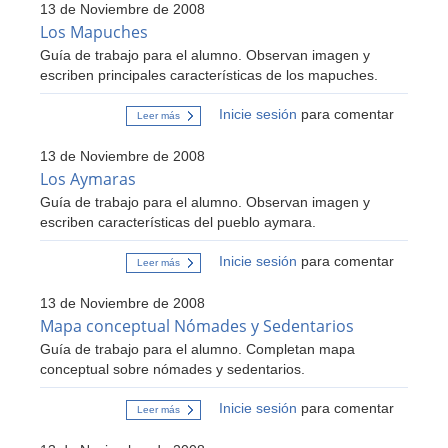
13 de Noviembre de 2008
Sociedad
de
Los Mapuches
4º
Guía de trabajo para el alumno. Observan imagen y
Básico
escriben principales características de los mapuches.
Inicie sesión
para comentar
Leer más
sobre
Los
Mapuches
13 de Noviembre de 2008
Los Aymaras
Guía de trabajo para el alumno. Observan imagen y
escriben características del pueblo aymara.
Inicie sesión
para comentar
Leer más
sobre
Los
Aymaras
13 de Noviembre de 2008
Mapa conceptual Nómades y Sedentarios
Guía de trabajo para el alumno. Completan mapa
conceptual sobre nómades y sedentarios.
Inicie sesión
para comentar
Leer más
sobre
Mapa
conceptual