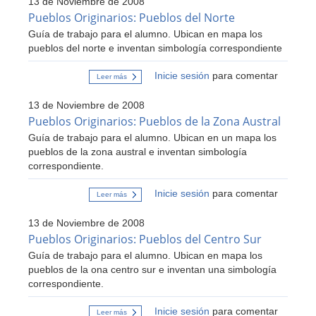
13 de Noviembre de 2008
Nómades
y
Pueblos Originarios: Pueblos del Norte
Sedentarios
Guía de trabajo para el alumno. Ubican en mapa los
pueblos del norte e inventan simbología correspondiente
Inicie sesión
para comentar
Leer más
sobre
Pueblos
Originarios:
13 de Noviembre de 2008
Pueblos
del
Pueblos Originarios: Pueblos de la Zona Austral
Norte
Guía de trabajo para el alumno. Ubican en un mapa los
pueblos de la zona austral e inventan simbología
correspondiente.
Inicie sesión
para comentar
Leer más
sobre
Pueblos
Originarios:
13 de Noviembre de 2008
Pueblos
de
Pueblos Originarios: Pueblos del Centro Sur
la
Guía de trabajo para el alumno. Ubican en mapa los
Zona
Austral
pueblos de la ona centro sur e inventan una simbología
correspondiente.
Inicie sesión
para comentar
Leer más
sobre