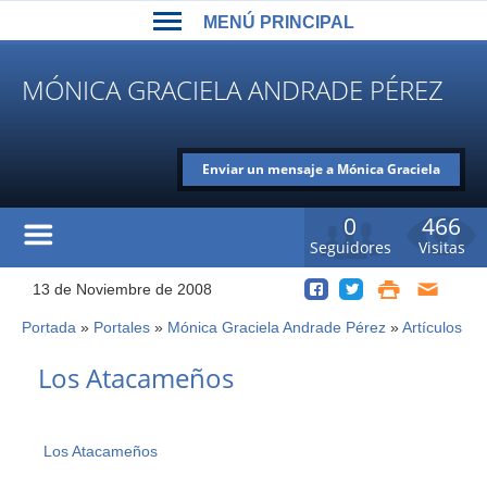
Back
Jump
MENÚ PRINCIPAL
to
to
top
navigation
MENÚ
MÓNICA GRACIELA ANDRADE PÉREZ
PRINCIPAL
Enviar un mensaje a Mónica Graciela
Andrade Pérez
0
466
Seguidores
Visitas
13 de Noviembre de 2008
Portada
»
Portales
»
Mónica Graciela Andrade Pérez
»
Artículos
Usted
está
Back
Los Atacameños
to
aquí
top
Los Atacameños