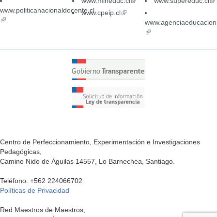
www.mineduc.cl
(link
www.supereduc.cl
(li
www.politicanacionaldocente.cl
is
is
www.cpeip.cl
(link
(link
external)
ex
is
www.agenciaeducacion.
is
external)
(link
external)
is
external)
Centro de Perfeccionamiento, Experimentación e Investigaciones
Pedagógicas,
Camino Nido de Águilas 14557, Lo Barnechea, Santiago.
Teléfono: +562 224066702
Políticas de Privacidad
Red Maestros de Maestros,