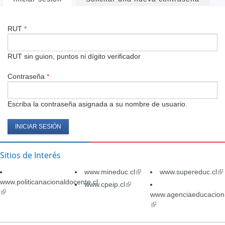
Solapas
principales
RUT
*
RUT sin guion, puntos ni dígito verificador
Contraseña
*
Escriba la contraseña asignada a su nombre de usuario.
Sitios de Interés
www.mineduc.cl
(link
www.supereduc.cl
(li
www.politicanacionaldocente.cl
is
is
www.cpeip.cl
(link
(link
external)
ex
is
www.agenciaeducacion.
is
external)
(link
external)
is
external)