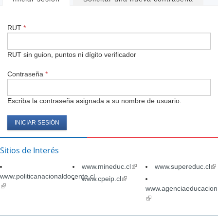
Solapas
principales
RUT
*
RUT sin guion, puntos ni dígito verificador
Contraseña
*
Escriba la contraseña asignada a su nombre de usuario.
Sitios de Interés
www.mineduc.cl
(link
www.supereduc.cl
(li
www.politicanacionaldocente.cl
is
is
www.cpeip.cl
(link
(link
external)
ex
is
www.agenciaeducacion.
is
external)
(link
external)
is
external)