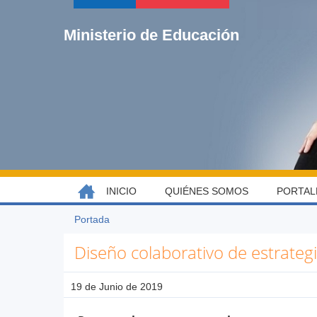
Jump
to
Ministerio de Educación
navigation
Back
INICIO
QUIÉNES SOMOS
PORTAL
MENÚ
to
top
PRINCIPAL
Portada
Usted
Back
está
Diseño colaborativo de estrategi
to
aquí
top
19 de Junio de 2019