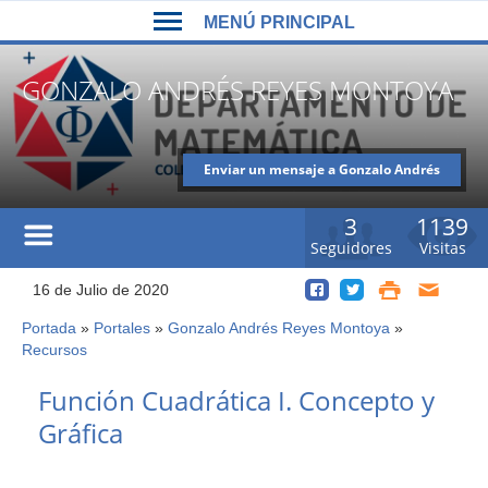
Back
Jump
MENÚ PRINCIPAL
to
to
top
navigation
MENÚ
GONZALO ANDRÉS REYES MONTOYA
PRINCIPAL
Enviar un mensaje a Gonzalo Andrés
Reyes Montoya
3
1139
Seguidores
Visitas
16 de Julio de 2020
Portada
»
Portales
»
Gonzalo Andrés Reyes Montoya
»
Usted
Recursos
está
Back
aquí
Función Cuadrática I. Concepto y
to
Gráfica
top