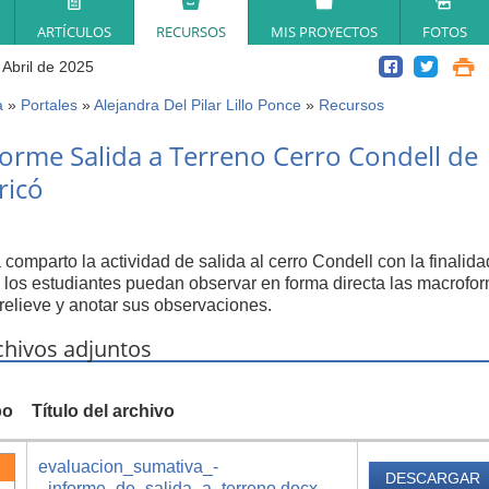
ARTÍCULOS
RECURSOS
MIS PROYECTOS
FOTOS
 Abril de 2025
a
»
Portales
»
Alejandra Del Pilar Lillo Ponce
»
Recursos
ed
forme Salida a Terreno Cerro Condell de
í
ricó
 comparto la actividad de salida al cerro Condell con la finalida
 los estudiantes puedan observar en forma directa las macrofo
 relieve y anotar sus observaciones.
chivos adjuntos
po
Título del archivo
evaluacion_sumativa_-
DESCARGAR
_informe_de_salida_a_terreno.docx