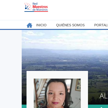
Jump
to
navigation
Back
INICIO
QUIÉNES SOMOS
PORTAL
MENÚ
to
top
PRINCIPAL
AL