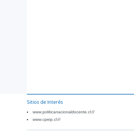
Sitios de Interés
www.politicanacionaldocente.cl
(link
is
www.cpeip.cl
(link
external)
is
external)