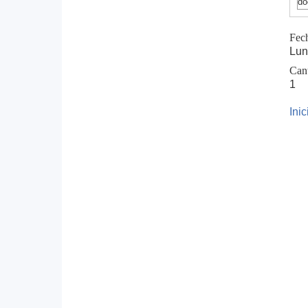
do
Fec
Lun
Can
1
Ini