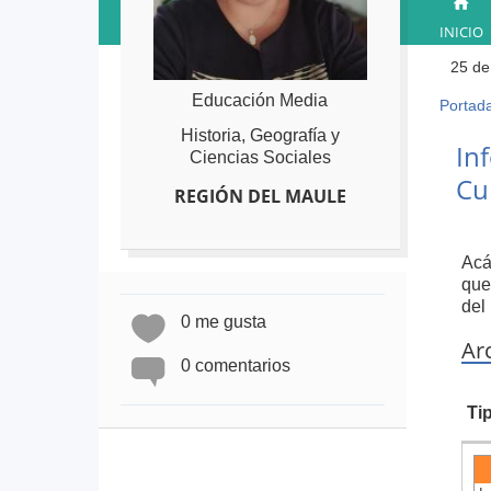
INICIO
25 de
Educación Media
Portad
Ust
Historia, Geografía y
está
Back
In
Ciencias Sociales
to
aqu
Cu
top
REGIÓN DEL MAULE
Acá
que
del
0 me gusta
Ar
0 comentarios
Ti