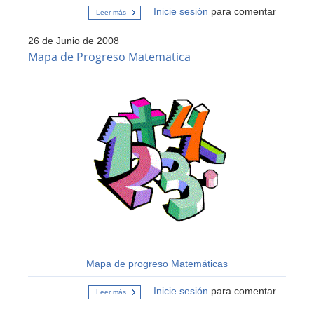
Inicie sesión
para comentar
Leer más
sobre
Evaluación
de
26 de Junio de 2008
Comprensión
del
Mapa de Progreso Matematica
Medio
(2º
Básico)
Mapa de progreso Matemáticas
Inicie sesión
para comentar
Leer más
sobre
Mapa
de