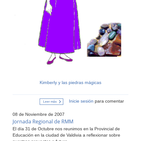
Kimberly y las piedras mágicas
Inicie sesión
para comentar
Leer más
sobre
Cuento
Kimberly
08 de Noviembre de 2007
y
las
Jornada Regional de RMM
piedras
El día 31 de Octubre nos reunimos en la Provincial de
mágicas
Educación en la ciudad de Valdivia a reflexionar sobre