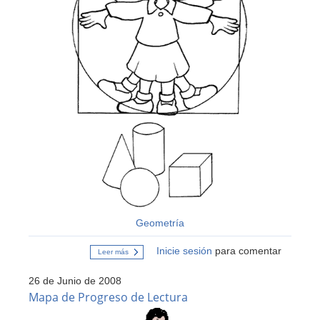
Geometría
Inicie sesión
para comentar
Leer más
sobre
Educación
Matemática
26 de Junio de 2008
(2º
básico)
Mapa de Progreso de Lectura