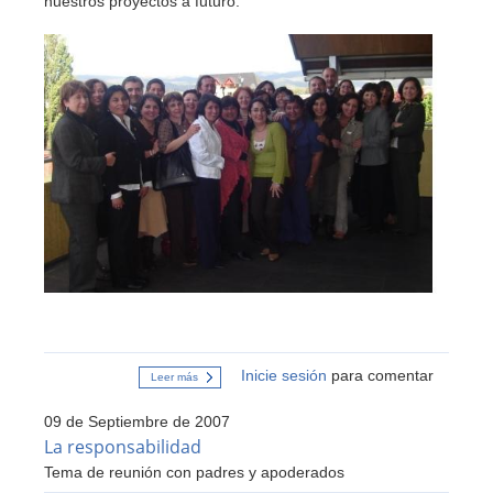
nuestros proyectos a futuro.
Inicie sesión
para comentar
Leer más
sobre
Jornada
Regional
09 de Septiembre de 2007
de
RMM
La responsabilidad
Tema de reunión con padres y apoderados