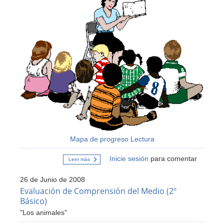
Mapa de progreso Lectura
Inicie sesión
para comentar
Leer más
sobre
Mapa
de
26 de Junio de 2008
Progreso
de
Evaluación de Comprensión del Medio (2º
Lectura
Básico)
"Los animales"