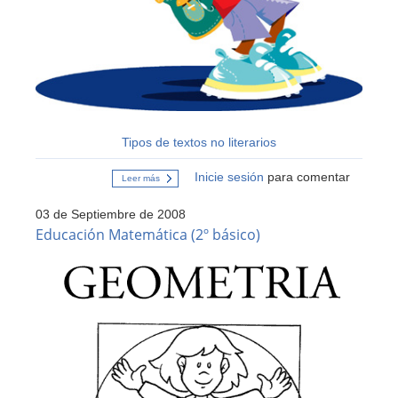
Tipos de textos no literarios
Inicie sesión
para comentar
Leer más
sobre
Lenguaje
y
03 de Septiembre de 2008
Comunicación
(2°
Educación Matemática (2º básico)
Básico)