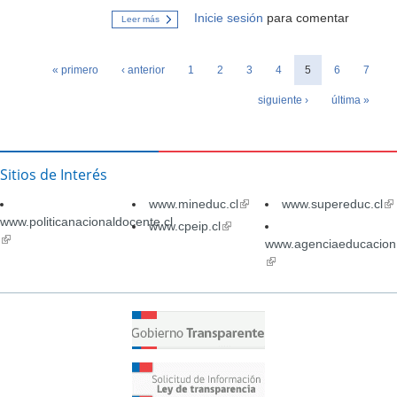
Inicie sesión
para comentar
Leer más
sobre
La
responsabilidad
Páginas
« primero
‹ anterior
1
2
3
4
5
6
7
siguiente ›
última »
Sitios de Interés
www.mineduc.cl
(link
www.supereduc.cl
(li
www.politicanacionaldocente.cl
is
is
www.cpeip.cl
(link
(link
external)
ex
is
www.agenciaeducacion.
is
external)
(link
external)
is
external)