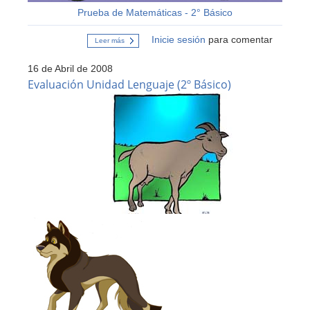
Prueba de Matemáticas - 2° Básico
Inicie sesión
para comentar
Leer más
sobre
Evaluación
Unidad
16 de Abril de 2008
Matemáticas
(2º
Evaluación Unidad Lenguaje (2º Básico)
Básico)