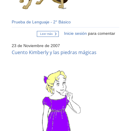
Prueba de Lenguaje - 2° Básico
Inicie sesión
para comentar
Leer más
sobre
Evaluación
Unidad
23 de Noviembre de 2007
Lenguaje
(2º
Cuento Kimberly y las piedras mágicas
Básico)