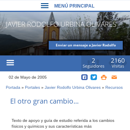
Back
Jump
MENÚ PRINCIPAL
to
to
top
navigation
MENÚ
JAVIER RODOLFO URBINA OLIVARES
PRINCIPAL
Enviar un mensaje a Javier Rodolfo
Urbina Olivares
2
2160
Seguidores
Visitas
02 de Mayo de 2005
Portada
»
Portales
»
Javier Rodolfo Urbina Olivares
»
Recursos
Usted
está
Back
El otro gran cambio...
to
aquí
top
Texto de apoyo y guía de estudio referida a los cambios
físicos y químicos y sus características más