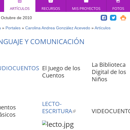
ARTÍCULOS
RECURSOS
MIS PROYECTOS
FOTOS
 Octubre de 2010
a
»
Portales
»
Carolina Andrea González Acevedo
»
Artículos
ed
NGUAJE Y COMUNICACIÓN
í
La Biblioteca
UDIOCUENTOS
El Juego de los
Digital de los
ink
Cuentos
Niños
ternal)
LECTO-
entos
ESCRITURA
(link
VIDEOCUENT
ásicos
is
external)