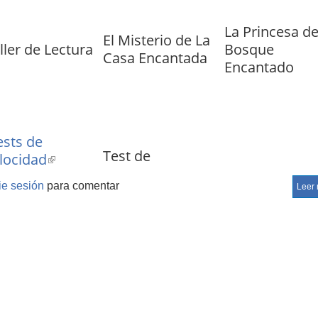
La Princesa de
El Misterio de La
ller de Lectura
Bosque
Casa Encantada
Encantado
ests de
Test de
locidad
(link
Vocabulario y
Test de lectura
ctora
(link
is
cie sesión
para comentar
Comprensión.
Leer
is
external)
external)
ibro de
ectoescritura