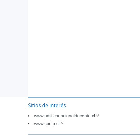
Sitios de Interés
www.politicanacionaldocente.cl
(link
is
www.cpeip.cl
(link
external)
is
external)