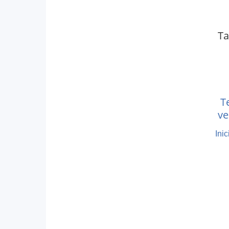
Ta
T
ve
le
Ini
L
L