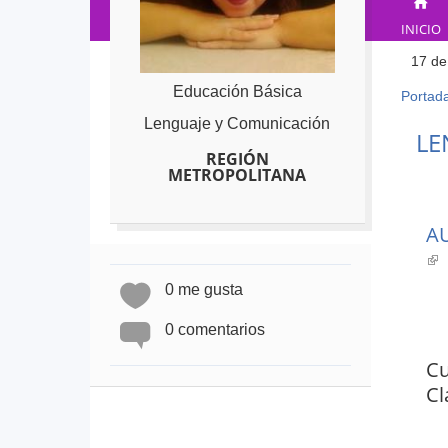
INICIO
17 de
Educación Básica
Portad
Ust
Lenguaje y Comunicación
está
Back
LE
to
aqu
REGIÓN
top
METROPOLITANA
A
(l
is
0 me gusta
ex
0 comentarios
Cu
Cl