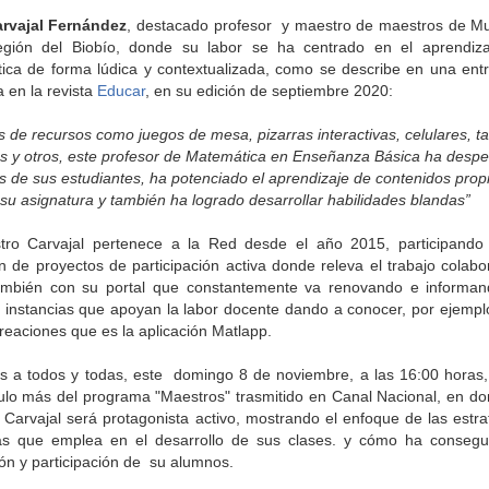
rvajal Fernández
, destacado profesor y maestro de maestros de M
egión del Biobío, donde su labor se ha centrado en el aprendiz
ca de forma lúdica y contextualizada, como se describe en una entr
a en la revista
Educar
, en su edición de septiembre 2020:
s de recursos como juegos de mesa, pizarras interactivas, celulares, ta
es y otros, este profesor de Matemática en Enseñanza Básica ha despe
és de sus estudiantes, ha potenciado el aprendizaje de contenidos prop
su asignatura y también ha logrado desarrollar habilidades blandas”
tro Carvajal pertenece a la Red desde el año 2015, participando
n de proyectos de participación activa donde releva el trabajo colabor
mbién con su portal que constantemente va renovando e informa
 instancias que apoyan la labor docente dando a conocer, por ejempl
reaciones que es la aplicación Matlapp.
s a todos y todas, este domingo 8 de noviembre, a las 16:00 horas,
ulo más del programa "Maestros" trasmitido en Canal Nacional, en do
 Carvajal será protagonista activo, mostrando el enfoque de las estra
cas que emplea en el desarrollo de sus clases. y cómo ha consegu
ón y participación de su alumnos.