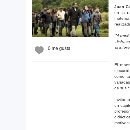
Juan Ca
en la r
matemáti
realizad
"A travé
disfrac
el inter
0 me gusta
El maes
ejecució
como ta
variadas
de sus c
Invitamo
un capit
profesor
didácti
motivaci