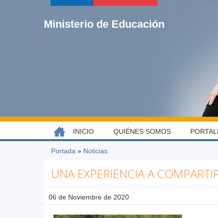
Jump
to
Ministerio de Educación
navigation
Back
INICIO
QUIÉNES SOMOS
PORTAL
MENÚ
to
top
PRINCIPAL
Portada
»
Noticias
Usted
Back
está
UNA EXPERIENCIA A COMPARTIR
to
aquí
top
06 de Noviembre de 2020