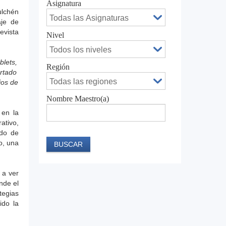
Asignatura
ulchén
aje de
evista
Nivel
blets,
Región
rtado
ios de
Nombre Maestro(a)
 en la
ativo,
ndo de
o, una
 a ver
nde el
tegias
ido la