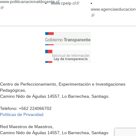
www.politicanacionaldocente.cl
is
is
www.cpeip.cl
(link
(link
external)
ex
is
www.agenciaeducacion.
is
external)
(link
external)
is
external)
Centro de Perfeccionamiento, Experimentación e Investigaciones
Pedagógicas,
Camino Nido de Águilas 14557, Lo Barnechea, Santiago.
Teléfono: +562 224066702
Políticas de Privacidad
Red Maestros de Maestros,
Camino Nido de Águilas 14557, Lo Barnechea, Santiago