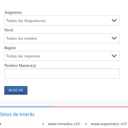
Asignatura
Nivel
Región
Nombre Maestro(a)
Sitios de Interés
www.mineduc.cl
(link
www.supereduc.cl
(li