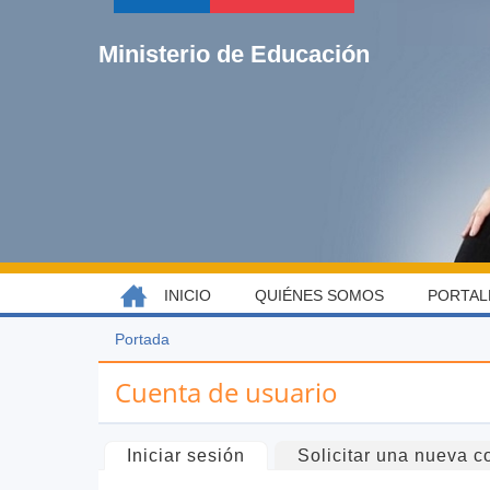
Jump
to
Ministerio de Educación
navigation
Back
INICIO
QUIÉNES SOMOS
PORTAL
MENÚ
to
top
PRINCIPAL
Portada
Usted
Back
está
to
Cuenta de usuario
aquí
top
Solapas
Iniciar sesión
(solapa activa)
Solicitar una nueva c
principales