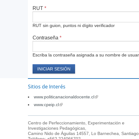
RUT
*
RUT sin guion, puntos ni dígito verificador
Contraseña
*
Escriba la contraseña asignada a su nombre de usuar
Sitios de Interés
www.politicanacionaldocente.cl
(link
is
www.cpeip.cl
(link
external)
is
external)
Centro de Perfeccionamiento, Experimentación e
Investigaciones Pedagógicas,
Camino Nido de Águilas 14557, Lo Barnechea, Santiago
Teléfono: +562 224066702