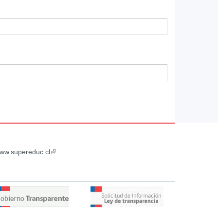
ww.supereduc.cl
(link
is
external)