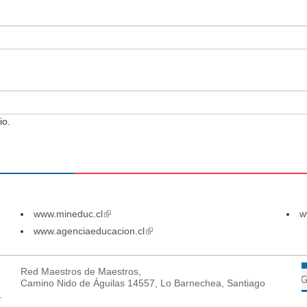
io.
www.mineduc.cl
(link
w
is
www.agenciaeducacion.cl
(link
external)
is
external)
Red Maestros de Maestros,
Camino Nido de Águilas 14557, Lo Barnechea, Santiago
.