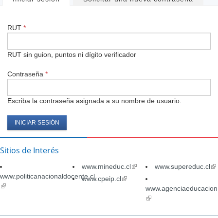
Solapas
principales
RUT
*
RUT sin guion, puntos ni dígito verificador
Contraseña
*
Escriba la contraseña asignada a su nombre de usuario.
Sitios de Interés
www.mineduc.cl
(link
www.supereduc.cl
(li
www.politicanacionaldocente.cl
is
is
www.cpeip.cl
(link
(link
external)
ex
is
www.agenciaeducacion.
is
external)
(link
external)
is
external)