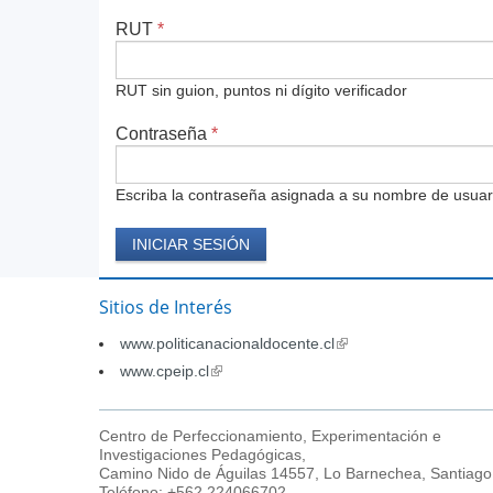
RUT
*
RUT sin guion, puntos ni dígito verificador
Contraseña
*
Escriba la contraseña asignada a su nombre de usuar
Sitios de Interés
www.politicanacionaldocente.cl
(link
is
www.cpeip.cl
(link
external)
is
external)
Centro de Perfeccionamiento, Experimentación e
Investigaciones Pedagógicas,
Camino Nido de Águilas 14557, Lo Barnechea, Santiago
Teléfono: +562 224066702