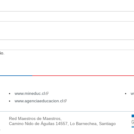
io.
www.mineduc.cl
(link
w
is
www.agenciaeducacion.cl
(link
external)
is
external)
Red Maestros de Maestros,
Camino Nido de Águilas 14557, Lo Barnechea, Santiago
.