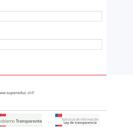
ww.supereduc.cl
(link
is
external)