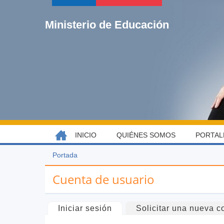
Jump
to
Ministerio de Educación
navigation
Back
INICIO
QUIÉNES SOMOS
PORTAL
MENÚ
to
top
PRINCIPAL
Portada
Usted
Back
está
to
Cuenta de usuario
aquí
top
Solapas
Iniciar sesión
(solapa activa)
Solicitar una nueva c
principales