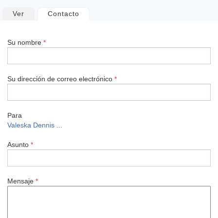
Solapas
Ver
Contacto
(solapa activa)
principales
Su nombre
*
Su dirección de correo electrónico
*
Para
Valeska Dennis ...
Asunto
*
Mensaje
*