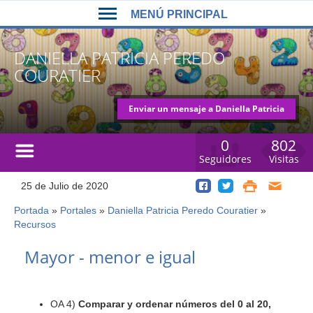
Back
Jump
MENÚ PRINCIPAL
to
to
top
navigation
MENÚ
DANIELLA PATRICIA PEREDO
PRINCIPAL
COURATIER
Enviar un mensaje a Daniella Patricia
Peredo Couratier
0
802
Seguidores
Visitas
25 de Julio de 2020
Portada
»
Portales
»
Daniella Patricia Peredo Couratier
»
Usted
Recursos
está
Back
aquí
Mayor - menor e igual
to
top
OA 4)
Comparar y ordenar números del 0 al 20,