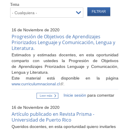
Tema
16 de Noviembre de 2020
Progresión de Objetivos de Aprendizajes
Priorizados Lenguaje y Comunicación, Lengua y
Literatura.
Estimados y estimadas docentes, en esta oportunidad
comparto con ustedes la Progresión de Objetivos
de Aprendizajes Priorizados Lenguaje y Comunicación,
Lengua y Literatura.
Este material está disponible en la página
www.curriculumnacional.cl
(link
.
is
Inicie sesión
para comentar
external)
Leer más
sobre
Progresión
de
16 de Noviembre de 2020
Objetivos
de
Artículo publicado en Revista Prisma -
Aprendizajes
Universidad de Puerto Rico
Priorizados
Lenguaje
Queridos docentes, en esta oportunidad quiero invitarles
y