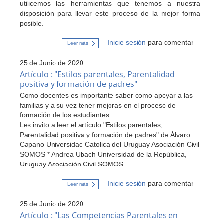
utilicemos las herramientas que tenemos a nuestra
disposición para llevar este proceso de la mejor forma
posible.
Inicie sesión
para comentar
Leer más
sobre
Priorización
Curricular
25 de Junio de 2020
en
nuestras
Artículo : "Estilos parentales, Parentalidad
escuelas,
positiva y formación de padres"
una
respuesta
Como docentes es importante saber como apoyar a las
a
familias y a su vez tener mejoras en el proceso de
la
contigencia.
formación de los estudiantes.
Les invito a leer el artículo "Estilos parentales,
Parentalidad positiva y formación de padres" de Álvaro
Capano Universidad Catolica del Uruguay Asociación Civil
SOMOS * Andrea Ubach Universidad de la República,
Uruguay Asociación Civil SOMOS.
Inicie sesión
para comentar
Leer más
sobre
Artículo
:
25 de Junio de 2020
"Estilos
parentales,
Artículo : "Las Competencias Parentales en
Parentalidad