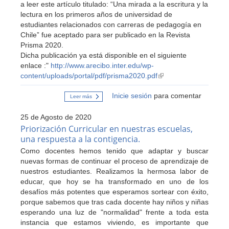
a leer este artículo titulado: “Una mirada a la escritura y la
Comunicación,
Lengua
lectura en los primeros años de universidad de
y
estudiantes relacionados con carreras de pedagogía en
Literatura.
Chile” fue aceptado para ser publicado en la Revista
Prisma 2020.
Dicha publicación ya está disponible en el siguiente
enlace :"
http://www.arecibo.inter.edu/wp-
content/uploads/portal/pdf/prisma2020.pdf
(link
is
Inicie sesión
para comentar
external)
Leer más
sobre
Artículo
publicado
25 de Agosto de 2020
en
Revista
Priorización Curricular en nuestras escuelas,
Prisma
una respuesta a la contigencia.
-
Universidad
Como docentes hemos tenido que adaptar y buscar
de
nuevas formas de continuar el proceso de aprendizaje de
Puerto
Rico
nuestros estudiantes. Realizamos la hermosa labor de
educar, que hoy se ha transformado en uno de los
desafíos más potentes que esperamos sortear con éxito,
porque sabemos que tras cada docente hay niños y niñas
esperando una luz de "normalidad" frente a toda esta
instancia que estamos viviendo, es importante que