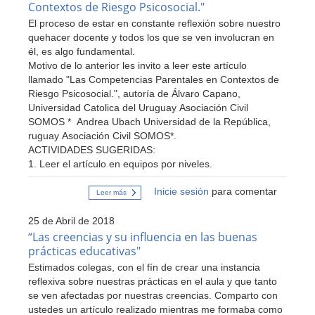
Contextos de Riesgo Psicosocial."
positiva
y
El proceso de estar en constante reflexión sobre nuestro
formación
quehacer docente y todos los que se ven involucran en
de
padres"
él, es algo fundamental.
Motivo de lo anterior les invito a leer este artículo
llamado "Las Competencias Parentales en Contextos de
Riesgo Psicosocial.", autoría de Álvaro Capano,
Universidad Catolica del Uruguay Asociación Civil
SOMOS * Andrea Ubach Universidad de la República,
ruguay Asociación Civil SOMOS*.
ACTIVIDADES SUGERIDAS:
1. Leer el artículo en equipos por niveles.
Inicie sesión
para comentar
Leer más
sobre
Artículo
:
25 de Abril de 2018
"Las
Competencias
“Las creencias y su influencia en las buenas
Parentales
prácticas educativas"
en
Contextos
Estimados colegas, con el fín de crear una instancia
de
reflexiva sobre nuestras prácticas en el aula y que tanto
Riesgo
Psicosocial."
se ven afectadas por nuestras creencias. Comparto con
ustedes un artículo realizado mientras me formaba como